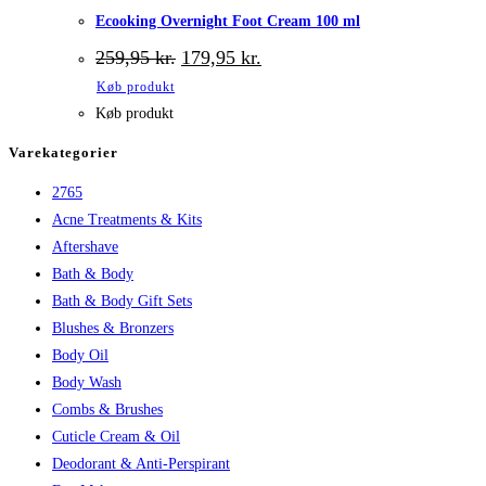
Ecooking Overnight Foot Cream 100 ml
Den
Den
259,95
kr.
179,95
kr.
oprindelige
aktuelle
Køb produkt
pris
pris
var:
er:
Køb produkt
259,95 kr..
179,95 kr..
Varekategorier
2765
Acne Treatments & Kits
Aftershave
Bath & Body
Bath & Body Gift Sets
Blushes & Bronzers
Body Oil
Body Wash
Combs & Brushes
Cuticle Cream & Oil
Deodorant & Anti-Perspirant