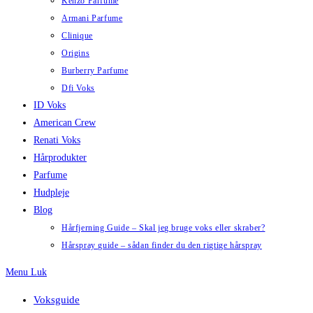
Kenzo Parfume
Armani Parfume
Clinique
Origins
Burberry Parfume
Dfi Voks
ID Voks
American Crew
Renati Voks
Hårprodukter
Parfume
Hudpleje
Blog
Hårfjerning Guide – Skal jeg bruge voks eller skraber?
Hårspray guide – sådan finder du den rigtige hårspray
Menu
Luk
Voksguide