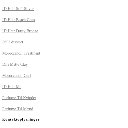
ID Hair Soft Silver
ID Hair Beach Gum
ID Hair Dusty Bronze
D:FI d:struct
Moroccanoil Treatment
D:fi Matte Clay
Moroccanoil Curl
ID Hair Me
Parfume Til Kvinder
Parfume Til Mænd
Kontaktoplysninger