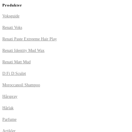
Produkter
Voksguide
Renati Voks
Renati Paste Extreeme Hair Play
Renati Identity Mud Wax
Renati Matt Mud
D:Fi D:Sculpt
Moroccanoil Shampoo
Hårspray
Hårlak
Parfume
Artikler