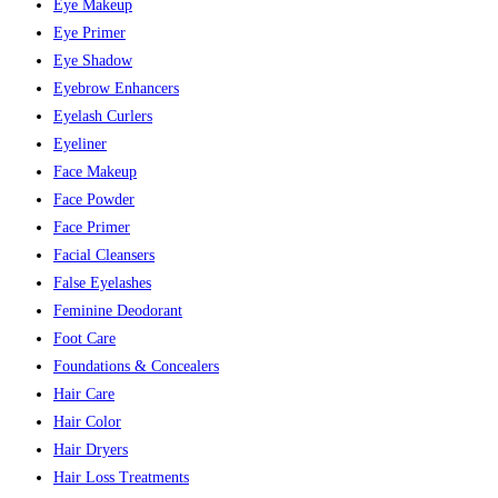
Eye Makeup
Eye Primer
Eye Shadow
Eyebrow Enhancers
Eyelash Curlers
Eyeliner
Face Makeup
Face Powder
Face Primer
Facial Cleansers
False Eyelashes
Feminine Deodorant
Foot Care
Foundations & Concealers
Hair Care
Hair Color
Hair Dryers
Hair Loss Treatments