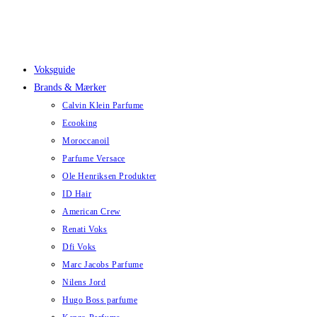
Skip
to
content
Voksguide
Brands & Mærker
Calvin Klein Parfume
Ecooking
Moroccanoil
Parfume Versace
Ole Henriksen Produkter
ID Hair
American Crew
Renati Voks
Dfi Voks
Marc Jacobs Parfume
Nilens Jord
Hugo Boss parfume