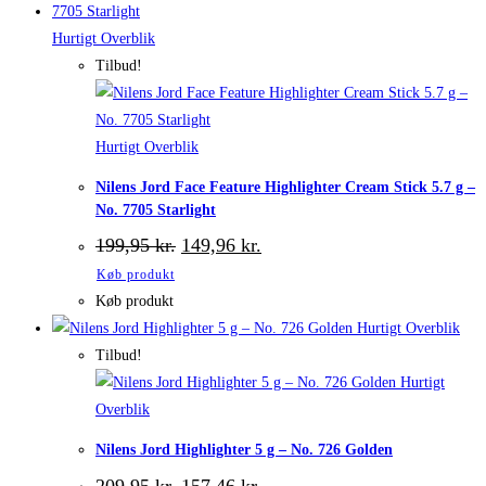
Hurtigt Overblik
Tilbud!
Hurtigt Overblik
Nilens Jord Face Feature Highlighter Cream Stick 5.7 g –
No. 7705 Starlight
Den
Den
199,95
kr.
149,96
kr.
oprindelige
aktuelle
Køb produkt
pris
pris
var:
er:
Køb produkt
199,95 kr..
149,96 kr..
Hurtigt Overblik
Tilbud!
Hurtigt
Overblik
Nilens Jord Highlighter 5 g – No. 726 Golden
Den
Den
209,95
kr.
157,46
kr.