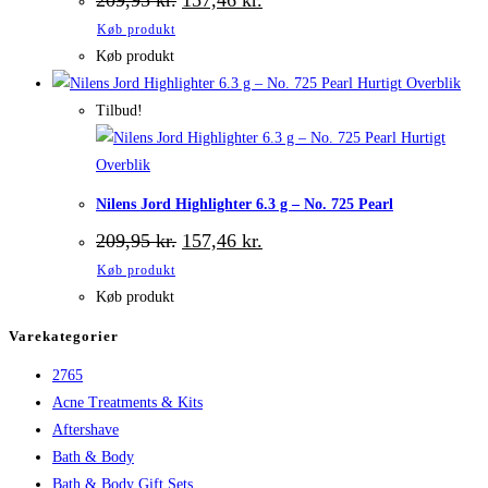
oprindelige
aktuelle
Køb produkt
pris
pris
var:
er:
Køb produkt
209,95 kr..
157,46 kr..
Hurtigt Overblik
Tilbud!
Hurtigt
Overblik
Nilens Jord Highlighter 6.3 g – No. 725 Pearl
Den
Den
209,95
kr.
157,46
kr.
oprindelige
aktuelle
Køb produkt
pris
pris
var:
er:
Køb produkt
209,95 kr..
157,46 kr..
Varekategorier
2765
Acne Treatments & Kits
Aftershave
Bath & Body
Bath & Body Gift Sets