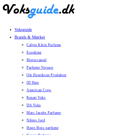
Skip
to
content
Voksguide
Brands & Mærker
Calvin Klein Parfume
Ecooking
Moroccanoil
Parfume Versace
Ole Henriksen Produkter
ID Hair
American Crew
Renati Voks
Dfi Voks
Marc Jacobs Parfume
Nilens Jord
Hugo Boss parfume