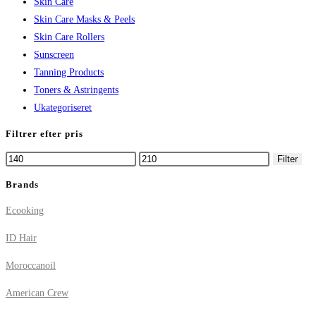
Skin Care
Skin Care Masks & Peels
Skin Care Rollers
Sunscreen
Tanning Products
Toners & Astringents
Ukategoriseret
Filtrer efter pris
Mindste
Højeste
Filter
pris
pris
Brands
Ecooking
ID Hair
Moroccanoil
American Crew