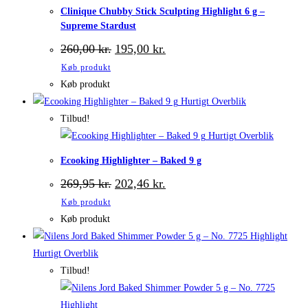
Clinique Chubby Stick Sculpting Highlight 6 g –
Supreme Stardust
Den
Den
260,00
kr.
195,00
kr.
oprindelige
aktuelle
Køb produkt
pris
pris
var:
er:
Køb produkt
260,00 kr..
195,00 kr..
Hurtigt Overblik
Tilbud!
Hurtigt Overblik
Ecooking Highlighter – Baked 9 g
Den
Den
269,95
kr.
202,46
kr.
oprindelige
aktuelle
Køb produkt
pris
pris
var:
er:
Køb produkt
269,95 kr..
202,46 kr..
Hurtigt Overblik
Tilbud!