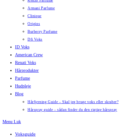
Kenzo Parfume
Armani Parfume
Clinique
Origins
Burberry Parfume
Dfi Voks
ID Voks
American Crew
Renati Voks
Hårprodukter
Parfume
Hudpleje
Blog
Hårfjerning Guide – Skal jeg bruge voks eller skraber?
Hårspray guide – sådan finder du den rigtige hårspray
Menu
Luk
Voksguide