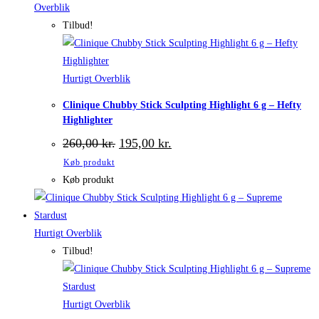
Overblik
Tilbud!
Hurtigt Overblik
Clinique Chubby Stick Sculpting Highlight 6 g – Hefty
Highlighter
Den
Den
260,00
kr.
195,00
kr.
oprindelige
aktuelle
Køb produkt
pris
pris
var:
er:
Køb produkt
260,00 kr..
195,00 kr..
Hurtigt Overblik
Tilbud!
Hurtigt Overblik