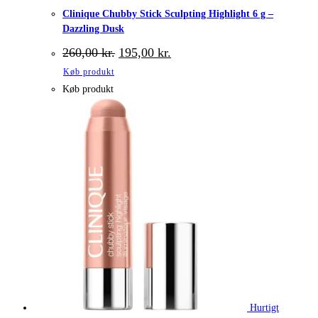
Clinique Chubby Stick Sculpting Highlight 6 g –
Dazzling Dusk
Den
Den
260,00
kr.
195,00
kr.
oprindelige
aktuelle
Køb produkt
pris
pris
var:
er:
Køb produkt
260,00 kr..
195,00 kr..
Hurtigt