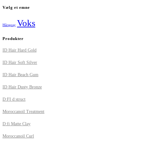
Vælg et emne
Voks
Hårspray
Produkter
ID Hair Hard Gold
ID Hair Soft Silver
ID Hair Beach Gum
ID Hair Dusty Bronze
D:FI d:struct
Moroccanoil Treatment
D:fi Matte Clay
Moroccanoil Curl