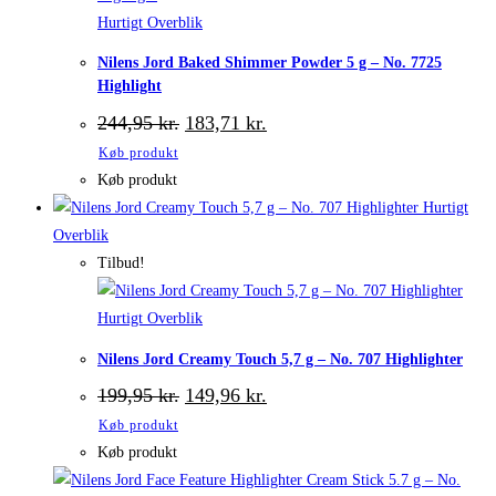
Hurtigt Overblik
Nilens Jord Baked Shimmer Powder 5 g – No. 7725
Highlight
Den
Den
244,95
kr.
183,71
kr.
oprindelige
aktuelle
Køb produkt
pris
pris
var:
er:
Køb produkt
244,95 kr..
183,71 kr..
Hurtigt
Overblik
Tilbud!
Hurtigt Overblik
Nilens Jord Creamy Touch 5,7 g – No. 707 Highlighter
Den
Den
199,95
kr.
149,96
kr.
oprindelige
aktuelle
Køb produkt
pris
pris
var:
er:
Køb produkt
199,95 kr..
149,96 kr..