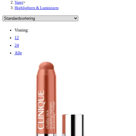
Varer
>
Highlighters & Luminizers
Visning:
12
24
Alle