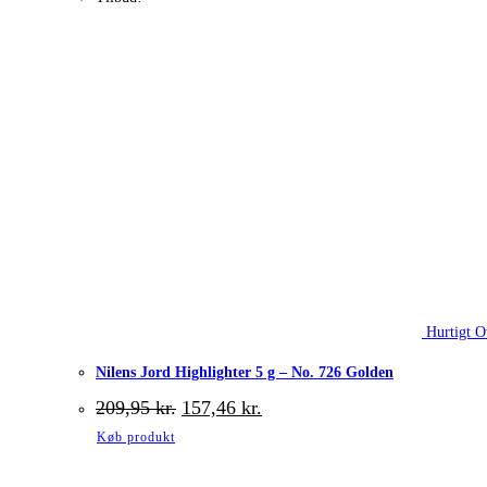
Hurtigt O
Nilens Jord Highlighter 5 g – No. 726 Golden
Den
Den
209,95
kr.
157,46
kr.
oprindelige
aktuelle
Køb produkt
pris
pris
var:
er:
209,95 kr..
157,46 kr..