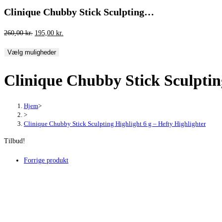
Clinique Chubby Stick Sculpting…
Den
Den
260,00
kr.
195,00
kr.
oprindelige
aktuelle
Vælg muligheder
pris
pris
var:
er:
Clinique Chubby Stick Sculpting
260,00 kr..
195,00 kr..
Hjem
>
>
Clinique Chubby Stick Sculpting Highlight 6 g – Hefty Highlighter
Tilbud!
Forrige produkt