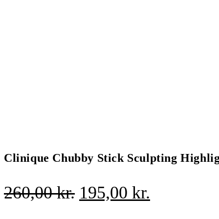
Clinique Chubby Stick Sculpting Highlig
Den
Den
260,00
kr.
195,00
kr.
oprindelige
aktuelle