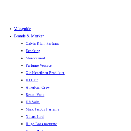
Skip
to
content
Voksguide
Brands & Mærker
Calvin Klein Parfume
Ecooking
Moroccanoil
Parfume Versace
Ole Henriksen Produkter
ID Hair
American Crew
Renati Voks
Dfi Voks
Marc Jacobs Parfume
Nilens Jord
Hugo Boss parfume