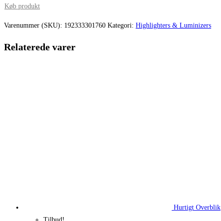
pris
pris
Køb produkt
var:
er:
Varenummer (SKU):
192333301760
Kategori:
Highlighters & Luminizers
260,00 kr..
195,00 kr.
Relaterede varer
Hurtigt Overblik
Tilbud!