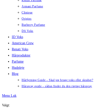
Kenzo Parfume
Armani Parfume
Clinique
Origins
Burberry Parfume
Dfi Voks
ID Voks
American Crew
Renati Voks
Hårprodukter
Parfume
Hudpleje
Blog
Hårfjerning Guide – Skal jeg bruge voks eller skraber?
Hårspray guide – sådan finder du den rigtige hårspray
Menu
Luk
Valgt: