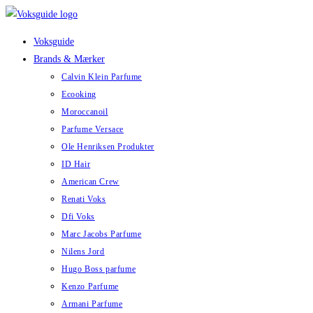
Skip
to
Voksguide
content
Brands & Mærker
Calvin Klein Parfume
Ecooking
Moroccanoil
Parfume Versace
Ole Henriksen Produkter
ID Hair
American Crew
Renati Voks
Dfi Voks
Marc Jacobs Parfume
Nilens Jord
Hugo Boss parfume
Kenzo Parfume
Armani Parfume