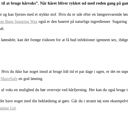
kt til at bruge hårvoks”. Når håret bliver rykket ud med roden gang på gan
og kan fjernes med et stykke stof. Hvis du er ude efter en længerevarende løsni
ne Bang Sugaring Wax
også er den baseret på naturlige ingredienser. Sugaring 
dt.
ønsdele, kan det forøge risikoen for at få hud infektioner igennem sex, ifølge
 Hvis du ikke har noget imod at bruge lidt tid et par dage i ugen, er det en sup
a
ShaveSafe
en god løsning.
ug af voks en mulighed du bør overveje ved hårfjerning. Her kan du også bruge 
det have noget med din beklædning at gøre. Går du i stramt tøj som eksempelvis
iating Gel
.