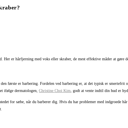
skraber?
hud. Her er hårfjerning med voks eller skraber, de mest effektive måder at gøre de
den første er barbering. Fordelen ved barbering er, at det typisk er smertefrit
det ifølge dermatologen,
Christine Choi Kim
, godt at vente indtil din hud er hyd
stedet for sæbe, når du barberer dig. Hvis du har problemer med indgroede hår
t.