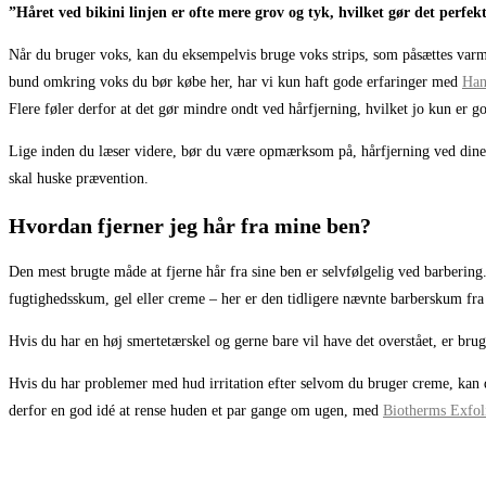
”Håret ved bikini linjen er ofte mere grov og tyk, hvilket gør det perfe
Når du bruger voks, kan du eksempelvis bruge voks strips, som påsættes varmt 
bund omkring voks du bør købe her, har vi kun haft gode erfaringer med
Han
Flere føler derfor at det gør mindre ondt ved hårfjerning, hvilket jo kun er go
Lige inden du læser videre, bør du være opmærksom på, hårfjerning ved dine k
skal huske prævention.
Hvordan fjerner jeg hår fra mine ben?
Den mest brugte måde at fjerne hår fra sine ben er selvfølgelig ved barbering.
fugtighedsskum, gel eller creme – her er den tidligere nævnte barberskum fr
Hvis du har en høj smertetærskel og gerne bare vil have det overstået, er br
Hvis du har problemer med hud irritation efter selvom du bruger creme, kan 
derfor en god idé at rense huden et par gange om ugen, med
Biotherms Exfol