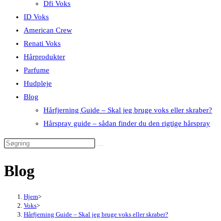
Dfi Voks
ID Voks
American Crew
Renati Voks
Hårprodukter
Parfume
Hudpleje
Blog
Hårfjerning Guide – Skal jeg bruge voks eller skraber?
Hårspray guide – sådan finder du den rigtige hårspray
Blog
Hjem
>
Voks
>
Hårfjerning Guide – Skal jeg bruge voks eller skraber?