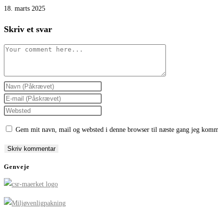
18. marts 2025
Skriv et svar
Comment
Enter
your
Enter
name
your
Enter
or
email
your
Gem mit navn, mail og websted i denne browser til næste gang jeg komm
username
address
website
to
to
URL
comment
comment
(optional)
Genveje