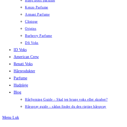
Hugo Boss parfume
Kenzo Parfume
Armani Parfume
Clinique
Origins
Burberry Parfume
Dfi Voks
ID Voks
American Crew
Renati Voks
Hårprodukter
Parfume
Hudpleje
Blog
Hårfjerning Guide – Skal jeg bruge voks eller skraber?
Hårspray guide – sådan finder du den rigtige hårspray
Menu
Luk