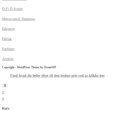
D:Fi D:Sculpt
Moroccanoil Shampoo
Hårspray
Hårlak
Parfume
Artikler
Copyright - WordPress Theme by OceanWP
Find hvad du leder efter til den bedste pris ved at klikke her
X
×
×
Kurv