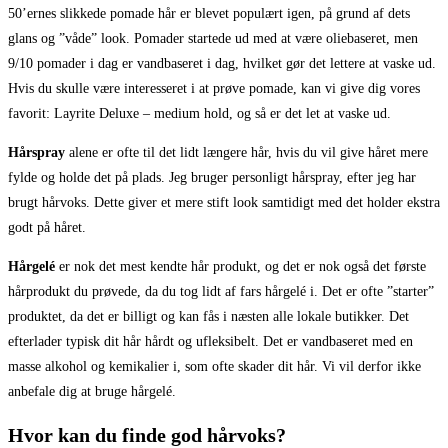
50’ernes slikkede pomade hår er blevet populært igen, på grund af dets
glans og ”våde” look. Pomader startede ud med at være oliebaseret, men
9/10 pomader i dag er vandbaseret i dag, hvilket gør det lettere at vaske ud.
Hvis du skulle være interesseret i at prøve pomade, kan vi give dig vores
favorit: Layrite Deluxe – medium hold, og så er det let at vaske ud.
Hårspray
alene er ofte til det lidt længere hår, hvis du vil give håret mere
fylde og holde det på plads. Jeg bruger personligt hårspray, efter jeg har
brugt hårvoks. Dette giver et mere stift look samtidigt med det holder ekstra
godt på håret.
Hårgelé
er nok det mest kendte hår produkt, og det er nok også det første
hårprodukt du prøvede, da du tog lidt af fars hårgelé i. Det er ofte ”starter”
produktet, da det er billigt og kan fås i næsten alle lokale butikker. Det
efterlader typisk dit hår hårdt og ufleksibelt. Det er vandbaseret med en
masse alkohol og kemikalier i, som ofte skader dit hår. Vi vil derfor ikke
anbefale dig at bruge hårgelé.
Hvor kan du finde god hårvoks?