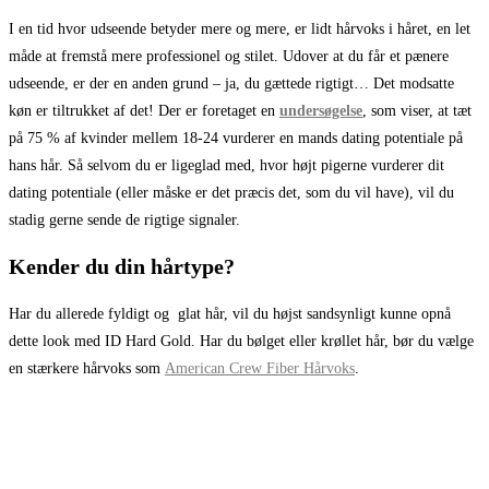
I en tid hvor udseende betyder mere og mere, er lidt hårvoks i håret, en let
måde at fremstå mere professionel og stilet. Udover at du får et pænere
udseende, er der en anden grund – ja, du gættede rigtigt… Det modsatte
køn er tiltrukket af det! Der er foretaget en
undersøgelse
, som viser, at tæt
på 75 % af kvinder mellem 18-24 vurderer en mands dating potentiale på
hans hår. Så selvom du er ligeglad med, hvor højt pigerne vurderer dit
dating potentiale (eller måske er det præcis det, som du vil have), vil du
stadig gerne sende de rigtige signaler.
Kender du din hårtype?
Har du allerede fyldigt og glat hår, vil du højst sandsynligt kunne opnå
dette look med ID Hard Gold. Har du bølget eller krøllet hår, bør du vælge
en stærkere hårvoks som
American Crew Fiber Hårvoks
.