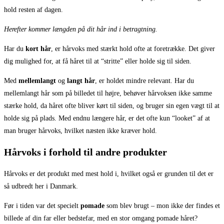
hold resten af dagen.
Herefter kommer længden på dit hår ind i betragtning.
Har du
kort hår
, er hårvoks med stærkt hold ofte at foretrække. Det giver
dig mulighed for, at få håret til at “stritte” eller holde sig til siden.
Med
mellemlangt
og
langt hår
, er holdet mindre relevant. Har du
mellemlangt hår som på billedet til højre, behøver hårvoksen ikke samme
stærke hold, da håret ofte bliver kørt til siden, og bruger sin egen vægt til at
holde sig på plads. Med endnu længere hår, er det ofte kun “looket” af at
man bruger hårvoks, hvilket næsten ikke kræver hold.
Hårvoks i forhold til andre produkter
Hårvoks er det produkt med mest hold i, hvilket også er grunden til det er
så udbredt her i Danmark.
Før i tiden var det specielt
pomade
som blev brugt – mon ikke der findes et
billede af din far eller bedstefar, med en stor omgang pomade håret?