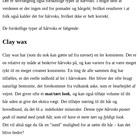
Der er selvfølgelig også forskellige typer af hårvoks. I nogle dele af
verdenen er der ingen ord for pomader og hårgelé, hvilket resulterer i at
folk også kalder det for hårvoks, hvilket ikke er helt korrekt.
De forskellige typer af hårvoks er følgende:
Clay wax
Clay wax har (som du nok kan gætte ud fra navnet) en ler konsistens. Det er
en relativt ny måde at beskrive hårvoks på, og kan variere fra at være meget
tykt til en meget creamet konsistens. En ting de alle sammen dog har
tilfælles, er det reelle indhold af ler i hårvoksen. Her bliver der ofte brugt
naturligt bentonite, der forekommer fra vulkansk aske, som er bearbejdet af
vejret. Det giver ofte et
mat/tørt look
, og kan også tilføje volume til dit
hår uden at give det ekstra vægt. Det tilføjer næring til dit hår og
hovedbund, da det bl.a. indeholder mineraler.
Denne type hårvoks passer
godt til mænd med tyndt hår, som vil have et mere tørt og fyldigt look
.
Det vil altså sige du får en “sund” mulighed for at sætte dit hår – kan det
blive bedre?