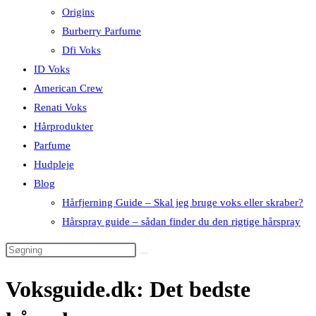
Origins
Burberry Parfume
Dfi Voks
ID Voks
American Crew
Renati Voks
Hårprodukter
Parfume
Hudpleje
Blog
Hårfjerning Guide – Skal jeg bruge voks eller skraber?
Hårspray guide – sådan finder du den rigtige hårspray
Voksguide.dk: Det bedste