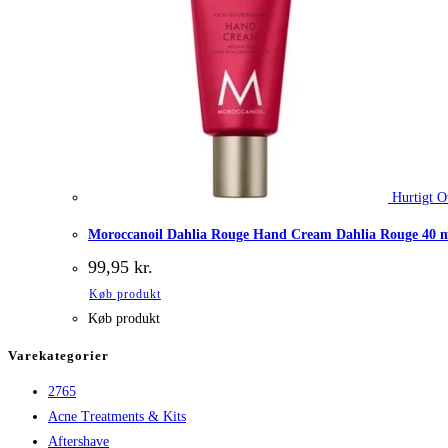
Hurtigt O
Moroccanoil Dahlia Rouge Hand Cream Dahlia Rouge 40 
99,95
kr.
Køb produkt
Køb produkt
Varekategorier
2765
Acne Treatments & Kits
Aftershave