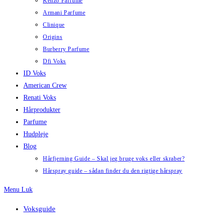
Kenzo Parfume
Armani Parfume
Clinique
Origins
Burberry Parfume
Dfi Voks
ID Voks
American Crew
Renati Voks
Hårprodukter
Parfume
Hudpleje
Blog
Hårfjerning Guide – Skal jeg bruge voks eller skraber?
Hårspray guide – sådan finder du den rigtige hårspray
Menu
Luk
Voksguide