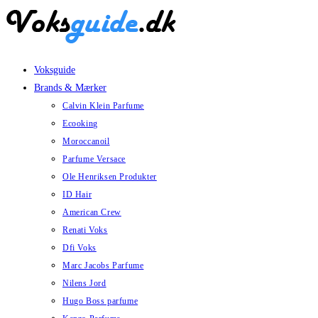
Skip
to
content
Voksguide
Brands & Mærker
Calvin Klein Parfume
Ecooking
Moroccanoil
Parfume Versace
Ole Henriksen Produkter
ID Hair
American Crew
Renati Voks
Dfi Voks
Marc Jacobs Parfume
Nilens Jord
Hugo Boss parfume