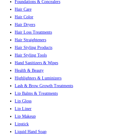
Foundations & Concealers
Hair Care
Hair Color
Hair Dryers
Hair Loss Treatments
Hair Straighteners
Hair Styling Products
Hair Styling Tools
Hand Sanitizers & Wipes
Health & Beauty
Highlighters & Luminizers
Lash & Brow Growth Treatments
Lip Balms & Treatments
Lip Gloss
Lip Liner
Lip Makeup
Lipstick
Liquid Hand Soap