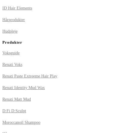
ID Hair Elements
Hårprodukter
Hudpleje
Produkter
Voksguide
Renati Voks
Renati Paste Extreeme Hair Play
Renati Identity Mud Wax
Renati Matt Mud
D:Fi D:Sculpt
Moroccanoil Shampoo