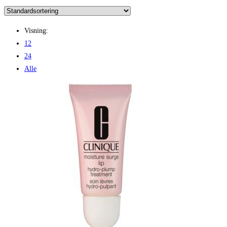
Visning:
12
24
Alle