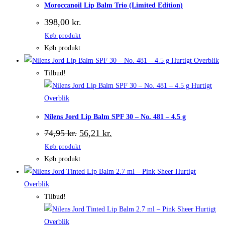
Moroccanoil Lip Balm Trio (Limited Edition)
398,00
kr.
Køb produkt
Køb produkt
Hurtigt Overblik
Tilbud!
Hurtigt
Overblik
Nilens Jord Lip Balm SPF 30 – No. 481 – 4.5 g
Den
Den
74,95
kr.
56,21
kr.
oprindelige
aktuelle
Køb produkt
pris
pris
var:
er:
Køb produkt
74,95 kr..
56,21 kr..
Hurtigt
Overblik
Tilbud!
Hurtigt
Overblik