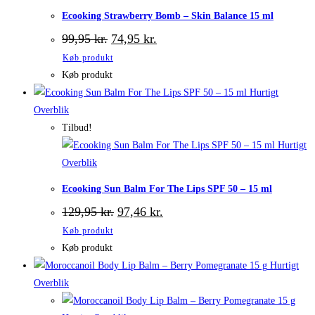
Ecooking Strawberry Bomb – Skin Balance 15 ml
Den
Den
99,95
kr.
74,95
kr.
oprindelige
aktuelle
Køb produkt
pris
pris
var:
er:
Køb produkt
99,95 kr..
74,95 kr..
Hurtigt
Overblik
Tilbud!
Hurtigt
Overblik
Ecooking Sun Balm For The Lips SPF 50 – 15 ml
Den
Den
129,95
kr.
97,46
kr.
oprindelige
aktuelle
Køb produkt
pris
pris
var:
er:
Køb produkt
129,95 kr..
97,46 kr..
Hurtigt
Overblik