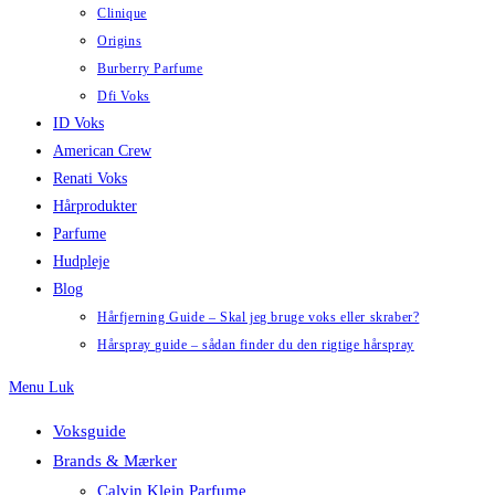
Clinique
Origins
Burberry Parfume
Dfi Voks
ID Voks
American Crew
Renati Voks
Hårprodukter
Parfume
Hudpleje
Blog
Hårfjerning Guide – Skal jeg bruge voks eller skraber?
Hårspray guide – sådan finder du den rigtige hårspray
Menu
Luk
Voksguide
Brands & Mærker
Calvin Klein Parfume