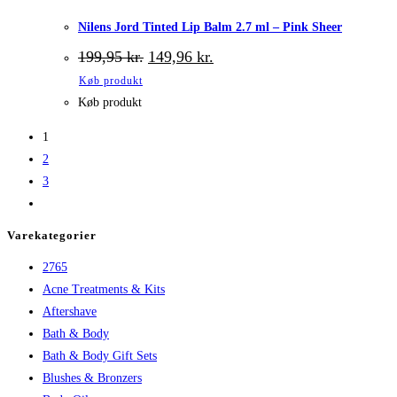
Nilens Jord Tinted Lip Balm 2.7 ml – Pink Sheer
Den
Den
199,95
kr.
149,96
kr.
oprindelige
aktuelle
Køb produkt
pris
pris
var:
er:
Køb produkt
199,95 kr..
149,96 kr..
1
2
3
Varekategorier
2765
Acne Treatments & Kits
Aftershave
Bath & Body
Bath & Body Gift Sets
Blushes & Bronzers