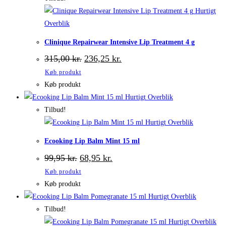
Hurtigt
Overblik
Clinique Repairwear Intensive Lip Treatment 4 g
Den
Den
315,00
kr.
236,25
kr.
oprindelige
aktuelle
Køb produkt
pris
pris
var:
er:
Køb produkt
315,00 kr..
236,25 kr..
Hurtigt Overblik
Tilbud!
Hurtigt Overblik
Ecooking Lip Balm Mint 15 ml
Den
Den
99,95
kr.
68,95
kr.
oprindelige
aktuelle
Køb produkt
pris
pris
var:
er:
Køb produkt
99,95 kr..
68,95 kr..
Hurtigt Overblik
Tilbud!
Hurtigt Overblik