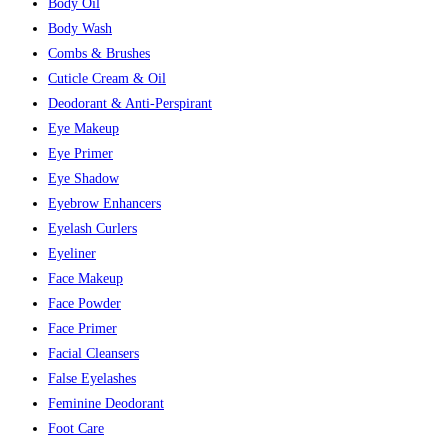
Body Oil
Body Wash
Combs & Brushes
Cuticle Cream & Oil
Deodorant & Anti-Perspirant
Eye Makeup
Eye Primer
Eye Shadow
Eyebrow Enhancers
Eyelash Curlers
Eyeliner
Face Makeup
Face Powder
Face Primer
Facial Cleansers
False Eyelashes
Feminine Deodorant
Foot Care