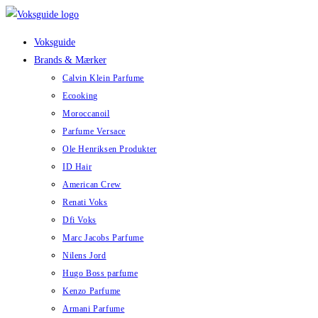
Skip
to
Voksguide
content
Brands & Mærker
Calvin Klein Parfume
Ecooking
Moroccanoil
Parfume Versace
Ole Henriksen Produkter
ID Hair
American Crew
Renati Voks
Dfi Voks
Marc Jacobs Parfume
Nilens Jord
Hugo Boss parfume
Kenzo Parfume
Armani Parfume