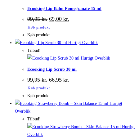
Ecooking Lip Balm Pomegranate 15 ml
Den
Den
99,95
kr.
69,00
kr.
oprindelige
aktuelle
Køb produkt
pris
pris
var:
er:
Køb produkt
99,95 kr..
69,00 kr..
Hurtigt Overblik
Tilbud!
Hurtigt Overblik
Ecooking Lip Scrub 30 ml
Den
Den
99,95
kr.
66,95
kr.
oprindelige
aktuelle
Køb produkt
pris
pris
var:
er:
Køb produkt
99,95 kr..
66,95 kr..
Hurtigt
Overblik
Tilbud!
Hurtigt
Overblik