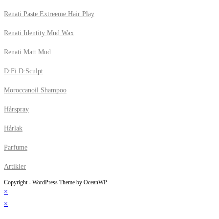
Renati Paste Extreeme Hair Play
Renati Identity Mud Wax
Renati Matt Mud
D:Fi D:Sculpt
Moroccanoil Shampoo
Hårspray
Hårlak
Parfume
Artikler
Copyright - WordPress Theme by OceanWP
×
×