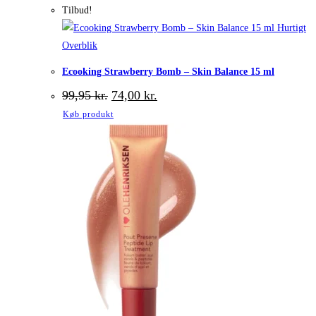
Tilbud!
Hurtigt
Overblik
Ecooking Strawberry Bomb – Skin Balance 15 ml
Den
Den
99,95
kr.
74,00
kr.
oprindelige
aktuelle
Køb produkt
pris
pris
var:
er:
99,95 kr..
74,00 kr..