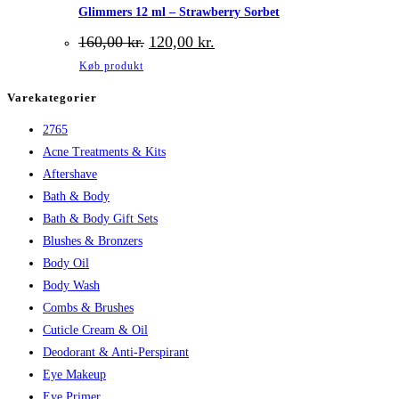
Glimmers 12 ml – Strawberry Sorbet
Den
Den
160,00
kr.
120,00
kr.
oprindelige
aktuelle
Køb produkt
pris
pris
var:
er:
Varekategorier
160,00 kr..
120,00 kr..
2765
Acne Treatments & Kits
Aftershave
Bath & Body
Bath & Body Gift Sets
Blushes & Bronzers
Body Oil
Body Wash
Combs & Brushes
Cuticle Cream & Oil
Deodorant & Anti-Perspirant
Eye Makeup
Eye Primer