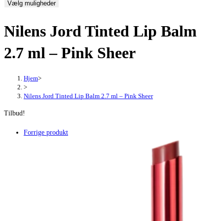
Vælg muligheder
pris
pris
var:
er:
Nilens Jord Tinted Lip Balm
199,95 kr..
149,96 kr..
2.7 ml – Pink Sheer
Hjem
>
>
Nilens Jord Tinted Lip Balm 2.7 ml – Pink Sheer
Tilbud!
Forrige produkt