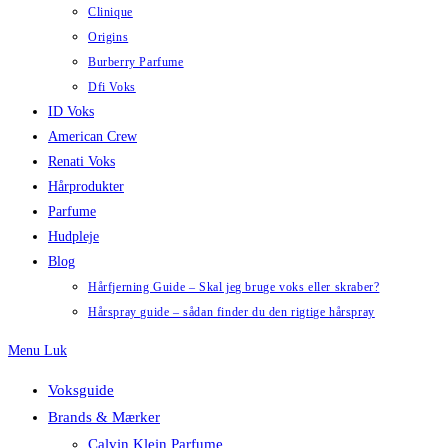
Clinique
Origins
Burberry Parfume
Dfi Voks
ID Voks
American Crew
Renati Voks
Hårprodukter
Parfume
Hudpleje
Blog
Hårfjerning Guide – Skal jeg bruge voks eller skraber?
Hårspray guide – sådan finder du den rigtige hårspray
Menu
Luk
Voksguide
Brands & Mærker
Calvin Klein Parfume