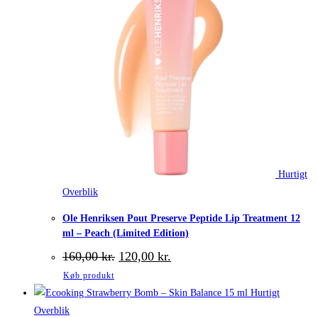
Hurtigt
Overblik
Ole Henriksen Pout Preserve Peptide Lip Treatment 12
ml – Peach (Limited Edition)
Den
Den
160,00
kr.
120,00
kr.
oprindelige
aktuelle
Køb produkt
pris
pris
var:
er:
Hurtigt
160,00 kr..
120,00 kr..
Overblik