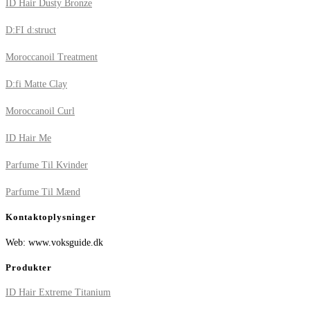
ID Hair Dusty Bronze
D:FI d:struct
Moroccanoil Treatment
D:fi Matte Clay
Moroccanoil Curl
ID Hair Me
Parfume Til Kvinder
Parfume Til Mænd
Kontaktoplysninger
Web: www.voksguide.dk
Produkter
ID Hair Extreme Titanium