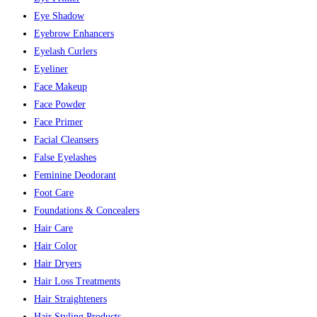
Eye Shadow
Eyebrow Enhancers
Eyelash Curlers
Eyeliner
Face Makeup
Face Powder
Face Primer
Facial Cleansers
False Eyelashes
Feminine Deodorant
Foot Care
Foundations & Concealers
Hair Care
Hair Color
Hair Dryers
Hair Loss Treatments
Hair Straighteners
Hair Styling Products