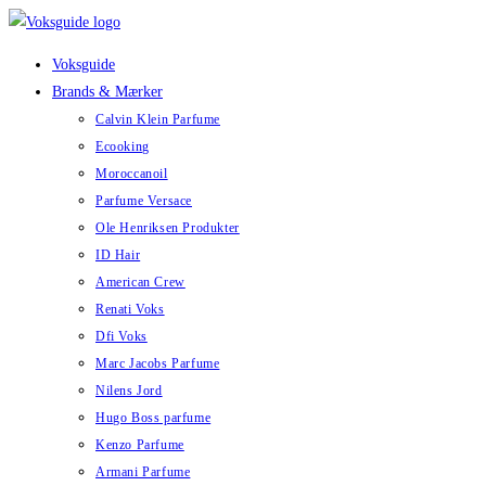
Skip
to
Voksguide
content
Brands & Mærker
Calvin Klein Parfume
Ecooking
Moroccanoil
Parfume Versace
Ole Henriksen Produkter
ID Hair
American Crew
Renati Voks
Dfi Voks
Marc Jacobs Parfume
Nilens Jord
Hugo Boss parfume
Kenzo Parfume
Armani Parfume