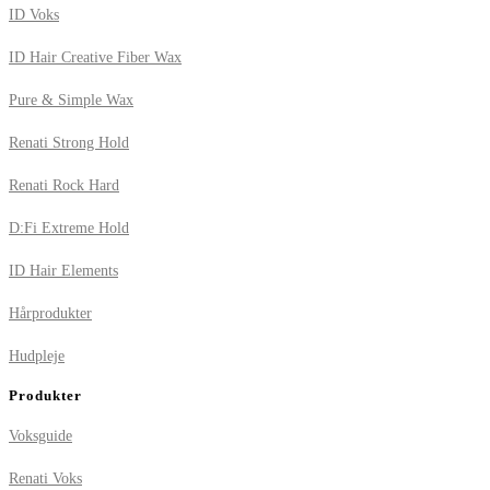
ID Voks
ID Hair Creative Fiber Wax
Pure & Simple Wax
Renati Strong Hold
Renati Rock Hard
D:Fi Extreme Hold
ID Hair Elements
Hårprodukter
Hudpleje
Produkter
Voksguide
Renati Voks