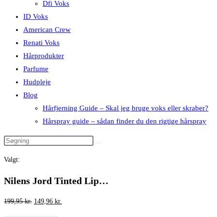
Dfi Voks
ID Voks
American Crew
Renati Voks
Hårprodukter
Parfume
Hudpleje
Blog
Hårfjerning Guide – Skal jeg bruge voks eller skraber?
Hårspray guide – sådan finder du den rigtige hårspray
Valgt:
Nilens Jord Tinted Lip…
Den
Den
199,95
kr.
149,96
kr.
oprindelige
aktuelle