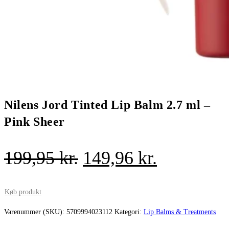
Nilens Jord Tinted Lip Balm 2.7 ml –
Pink Sheer
Den
Den
199,95
kr.
149,96
kr.
oprindelige
aktuelle
pris
pris
Køb produkt
var:
er:
Varenummer (SKU):
5709994023112
Kategori:
Lip Balms & Treatments