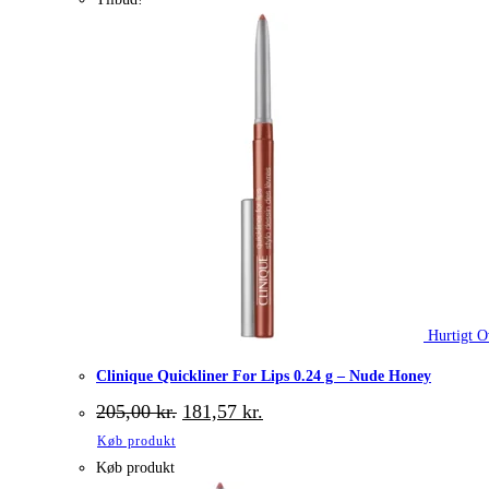
Hurtigt O
Clinique Quickliner For Lips 0.24 g – Nude Honey
Den
Den
205,00
kr.
181,57
kr.
oprindelige
aktuelle
Køb produkt
pris
pris
var:
er:
Køb produkt
205,00 kr..
181,57 kr..