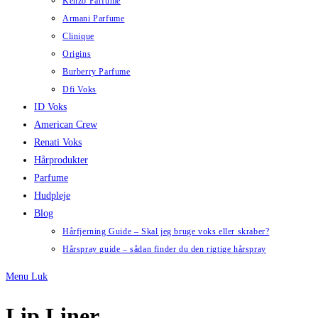
Kenzo Parfume
Armani Parfume
Clinique
Origins
Burberry Parfume
Dfi Voks
ID Voks
American Crew
Renati Voks
Hårprodukter
Parfume
Hudpleje
Blog
Hårfjerning Guide – Skal jeg bruge voks eller skraber?
Hårspray guide – sådan finder du den rigtige hårspray
Menu
Luk
Lip Liner