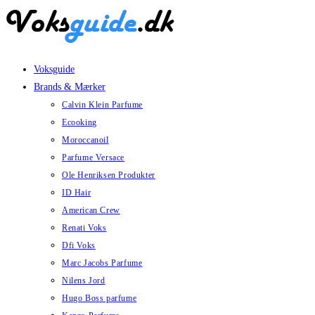
Skip
to
content
Voksguide
Brands & Mærker
Calvin Klein Parfume
Ecooking
Moroccanoil
Parfume Versace
Ole Henriksen Produkter
ID Hair
American Crew
Renati Voks
Dfi Voks
Marc Jacobs Parfume
Nilens Jord
Hugo Boss parfume