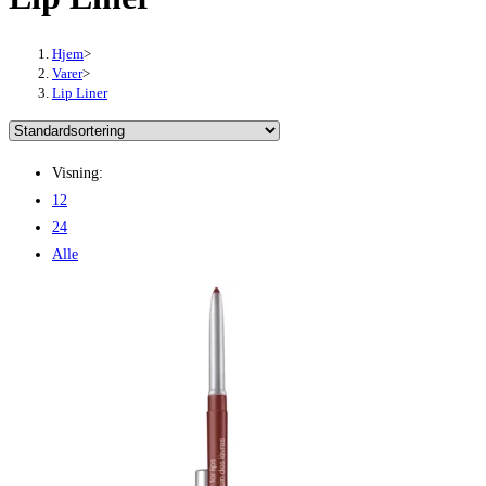
Hjem
>
Varer
>
Lip Liner
Visning:
12
24
Alle