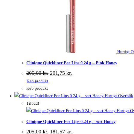
Hurtigt O
Clinique Quickliner For Lips 0.24 g – Pink Honey
Den
Den
205,00
kr.
201,75
kr.
oprindelige
aktuelle
Køb produkt
pris
pris
var:
er:
Køb produkt
205,00 kr..
201,75 kr..
Hurtigt Overblik
Tilbud!
Hurtigt Ov
Clinique Quickliner For Lips 0.24 g – sort Honey
Den
Den
205,00
kr.
181,57
kr.