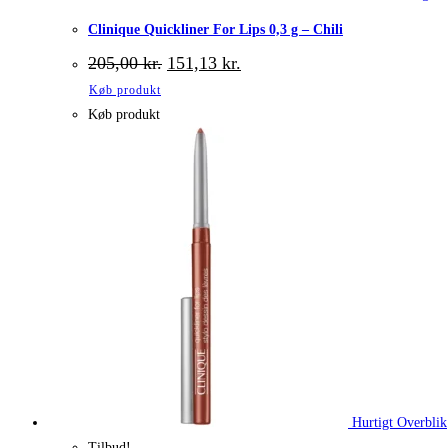
Clinique Quickliner For Lips 0,3 g – Chili
Den
Den
205,00
kr.
151,13
kr.
oprindelige
aktuelle
Køb produkt
pris
pris
var:
er:
Køb produkt
205,00 kr..
151,13 kr..
Hurtigt Overblik
Tilbud!