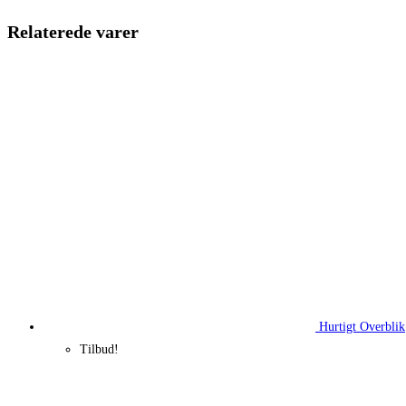
205,00 kr..
151,13 kr.
Relaterede varer
Hurtigt Overblik
Tilbud!