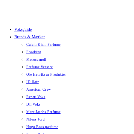
Skip
to
content
Voksguide
Brands & Mærker
Calvin Klein Parfume
Ecooking
Moroccanoil
Parfume Versace
Ole Henriksen Produkter
ID Hair
American Crew
Renati Voks
Dfi Voks
Marc Jacobs Parfume
Nilens Jord
Hugo Boss parfume