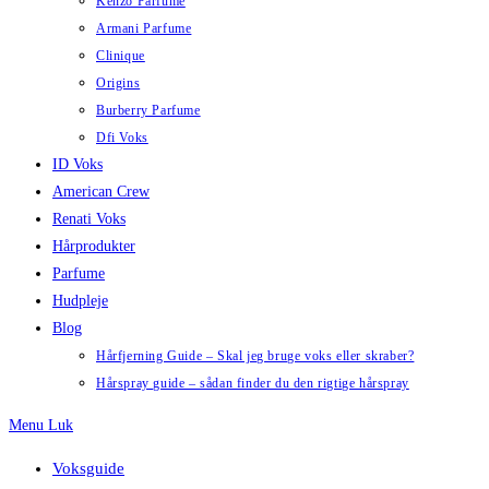
Kenzo Parfume
Armani Parfume
Clinique
Origins
Burberry Parfume
Dfi Voks
ID Voks
American Crew
Renati Voks
Hårprodukter
Parfume
Hudpleje
Blog
Hårfjerning Guide – Skal jeg bruge voks eller skraber?
Hårspray guide – sådan finder du den rigtige hårspray
Menu
Luk
Voksguide