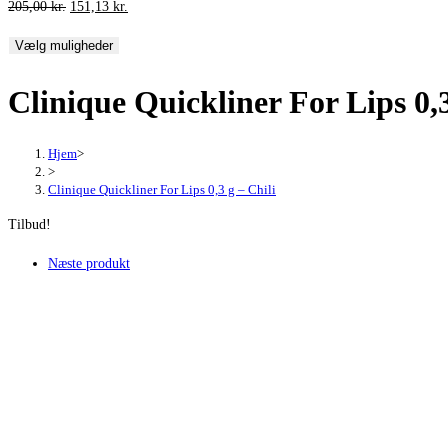
Den
Den
205,00
kr.
151,13
kr.
oprindelige
aktuelle
Vælg muligheder
pris
pris
var:
er:
Clinique Quickliner For Lips 0,3
205,00 kr..
151,13 kr..
Hjem
>
>
Clinique Quickliner For Lips 0,3 g – Chili
Tilbud!
Næste produkt