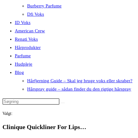
Burberry Parfume
Dfi Voks
ID Voks
American Crew
Renati Voks
Hårprodukter
Parfume
Hudpleje
Blog
Hårfjerning Guide – Skal jeg bruge voks eller skraber?
Hårspray guide – sådan finder du den rigtige hårspray
Valgt:
Clinique Quickliner For Lips…