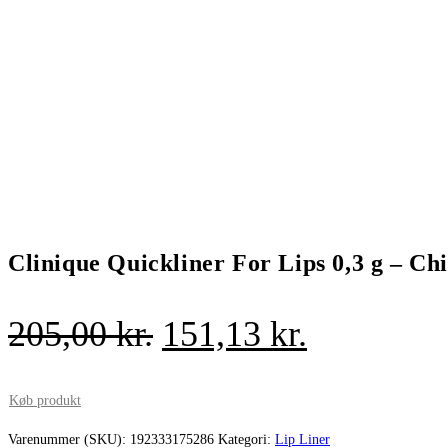
Clinique Quickliner For Lips 0,3 g – Chi
Den
Den
205,00
kr.
151,13
kr.
oprindelige
aktuelle
pris
pris
Køb produkt
var:
er:
Varenummer (SKU):
192333175286
Kategori:
Lip Liner