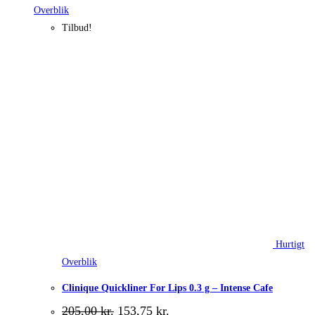
Overblik
Tilbud!
Hurtigt
Overblik
Clinique Quickliner For Lips 0.3 g – Intense Cafe
Den
Den
205,00
kr.
153,75
kr.