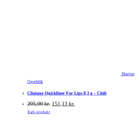
Hurtigt
Overblik
Clinique Quickliner For Lips 0,3 g – Chili
Den
Den
205,00
kr.
151,13
kr.
oprindelige
aktuelle
Køb produkt
pris
pris
var:
er:
205,00 kr..
151,13 kr..