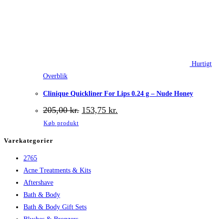
Hurtigt
Overblik
Clinique Quickliner For Lips 0.24 g – Nude Honey
Den
Den
205,00
kr.
153,75
kr.
oprindelige
aktuelle
Køb produkt
pris
pris
var:
er:
Varekategorier
205,00 kr..
153,75 kr..
2765
Acne Treatments & Kits
Aftershave
Bath & Body
Bath & Body Gift Sets