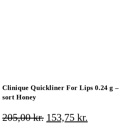
Clinique Quickliner For Lips 0.24 g –
sort Honey
Den
Den
205,00
kr.
153,75
kr.
oprindelige
aktuelle