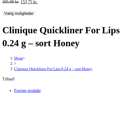
Den
Den
205,00
kr.
153,75
kr.
oprindelige
aktuelle
Vælg muligheder
pris
pris
var:
er:
Clinique Quickliner For Lips
205,00 kr..
153,75 kr..
0.24 g – sort Honey
Hjem
>
>
Clinique Quickliner For Lips 0.24 g – sort Honey
Tilbud!
Forrige produkt