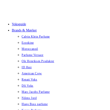
Skip
to
content
Voksguide
Brands & Mærker
Calvin Klein Parfume
Ecooking
Moroccanoil
Parfume Versace
Ole Henriksen Produkter
ID Hair
American Crew
Renati Voks
Dfi Voks
Marc Jacobs Parfume
Nilens Jord
Hugo Boss parfume