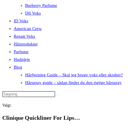
Burberry Parfume
Dfi Voks
ID Voks
American Crew
Renati Voks
Hårprodukter
Parfume
Hudpleje
Blog
Hårfjerning Guide – Skal jeg bruge voks eller skraber?
Hårspray guide – sådan finder du den rigtige hårspray
Valgt:
Clinique Quickliner For Lips…