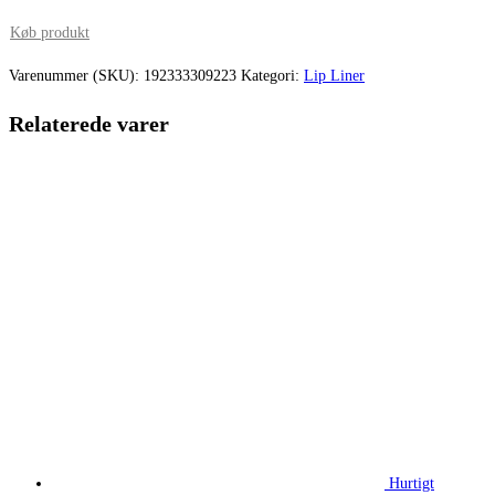
pris
pris
Køb produkt
var:
er:
Varenummer (SKU):
192333309223
Kategori:
Lip Liner
205,00 kr..
153,75 kr.
Relaterede varer
Hurtigt