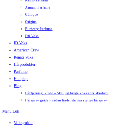
Kenzo Parfume
Armani Parfume
Clinique
Origins
Burberry Parfume
Dfi Voks
ID Voks
American Crew
Renati Voks
Hårprodukter
Parfume
Hudpleje
Blog
Hårfjerning Guide – Skal jeg bruge voks eller skraber?
Hårspray guide – sådan finder du den rigtige hårspray
Menu
Luk
Voksguide