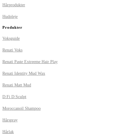
Hårprodukter
Hudpleje
Produkter
Voksguide
Renati Voks
Renati Paste Extreeme Hair Play
Renati Identity Mud Wax
Renati Matt Mud
D:Fi D:Sculpt
Moroccanoil Shampoo
Hårspray
Hårlak