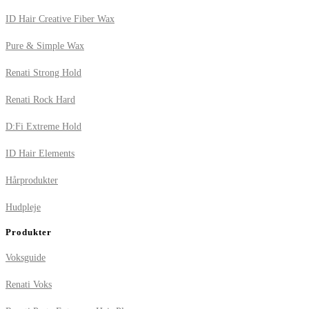
ID Hair Creative Fiber Wax
Pure & Simple Wax
Renati Strong Hold
Renati Rock Hard
D:Fi Extreme Hold
ID Hair Elements
Hårprodukter
Hudpleje
Produkter
Voksguide
Renati Voks