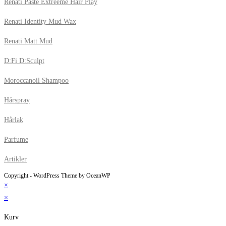
Renati Paste Extreeme Hair Play
Renati Identity Mud Wax
Renati Matt Mud
D:Fi D:Sculpt
Moroccanoil Shampoo
Hårspray
Hårlak
Parfume
Artikler
Copyright - WordPress Theme by OceanWP
×
×
Kurv