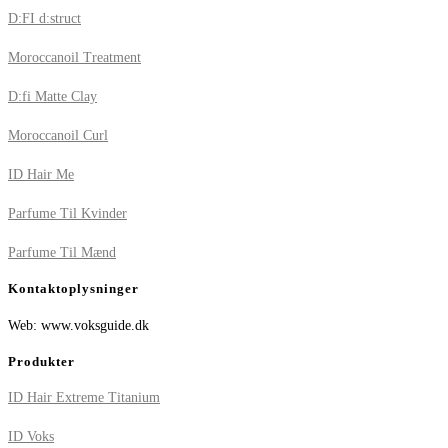
D:FI d:struct
Moroccanoil Treatment
D:fi Matte Clay
Moroccanoil Curl
ID Hair Me
Parfume Til Kvinder
Parfume Til Mænd
Kontaktoplysninger
Web: www.voksguide.dk
Produkter
ID Hair Extreme Titanium
ID Voks