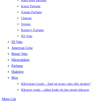
Hugo Boss parfume
Kenzo Parfume
Armani Parfume
Clinique
Origins
Burberry Parfume
Dfi Voks
ID Voks
American Crew
Renati Voks
Hårprodukter
Parfume
Hudpleje
Blog
Hårfjerning Guide – Skal jeg bruge voks eller skraber?
Hårspray guide – sådan finder du den rigtige hårspray
Menu
Luk