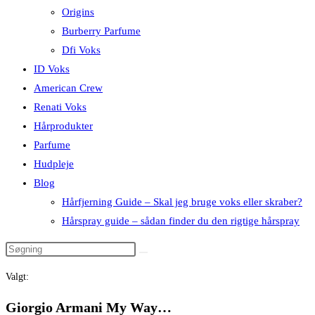
Origins
Burberry Parfume
Dfi Voks
ID Voks
American Crew
Renati Voks
Hårprodukter
Parfume
Hudpleje
Blog
Hårfjerning Guide – Skal jeg bruge voks eller skraber?
Hårspray guide – sådan finder du den rigtige hårspray
Valgt:
Giorgio Armani My Way…