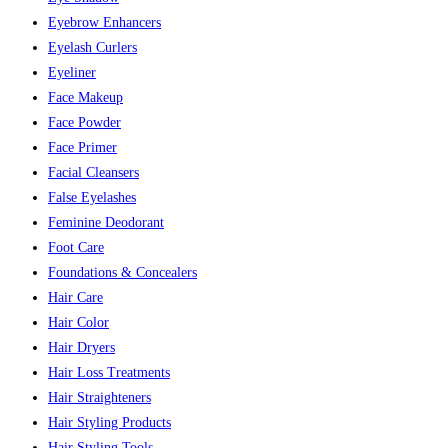
Eyebrow Enhancers
Eyelash Curlers
Eyeliner
Face Makeup
Face Powder
Face Primer
Facial Cleansers
False Eyelashes
Feminine Deodorant
Foot Care
Foundations & Concealers
Hair Care
Hair Color
Hair Dryers
Hair Loss Treatments
Hair Straighteners
Hair Styling Products
Hair Styling Tools