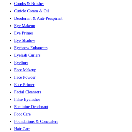
Combs & Brushes
Cuticle Cream & Oil
Deodorant & Anti-Perspirant
Eye Makeup
Eye Primer
Eye Shadow
Eyebrow Enhancers
Eyelash Curlers
Eyeliner
Face Makeup
Face Powder
Face Primer
Facial Cleansers
False Eyelashes
Feminine Deodorant
Foot Care
Foundations & Concealers
Hair Care