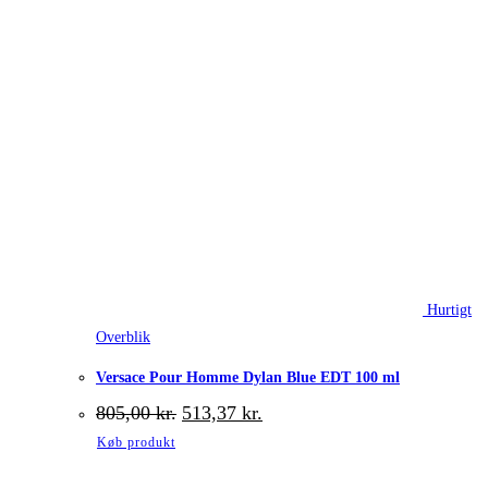
Hurtigt
Overblik
Versace Pour Homme Dylan Blue EDT 100 ml
Den
Den
805,00
kr.
513,37
kr.
oprindelige
aktuelle
Køb produkt
pris
pris
var:
er: