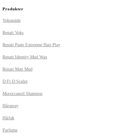
Produkter
Voksguide
Renati Voks
Renati Paste Extreeme Hair Play
Renati Identity Mud Wax
Renati Matt Mud
D:Fi D:Sculpt
Moroccanoil Shampoo
Hårspray
Hårlak
Parfume