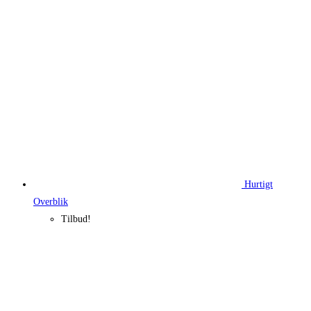
805,00 kr..
513,37 kr..
Hurtigt
Overblik
Tilbud!