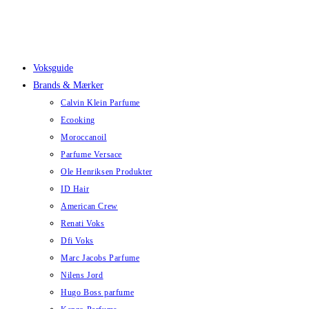
Skip
to
content
Voksguide
Brands & Mærker
Calvin Klein Parfume
Ecooking
Moroccanoil
Parfume Versace
Ole Henriksen Produkter
ID Hair
American Crew
Renati Voks
Dfi Voks
Marc Jacobs Parfume
Nilens Jord
Hugo Boss parfume