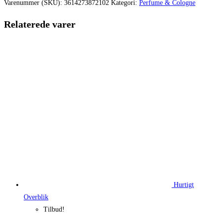
var:
er:
Varenummer (SKU):
3614273872102
Kategori:
Perfume & Cologne
1.075,00 kr..
817,64 k
Relaterede varer
Hurtigt
Overblik
Tilbud!