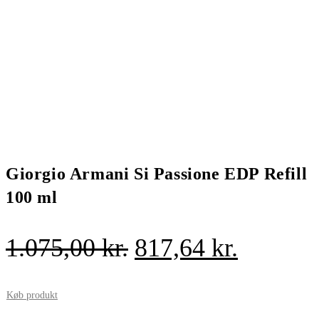
Giorgio Armani Si Passione EDP Refill
100 ml
Den
Den
1.075,00
kr.
817,64
kr.
oprindelige
aktuelle
pris
pris
Køb produkt