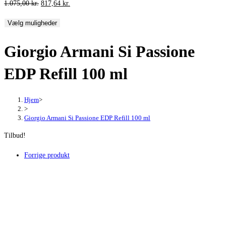
Den
Den
1.075,00
kr.
817,64
kr.
oprindelige
aktuelle
Vælg muligheder
pris
pris
var:
er:
Giorgio Armani Si Passione
1.075,00 kr..
817,64 kr..
EDP Refill 100 ml
Hjem
>
>
Giorgio Armani Si Passione EDP Refill 100 ml
Tilbud!
Forrige produkt