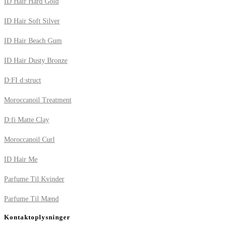
ID Hair Hard Gold
ID Hair Soft Silver
ID Hair Beach Gum
ID Hair Dusty Bronze
D:FI d:struct
Moroccanoil Treatment
D:fi Matte Clay
Moroccanoil Curl
ID Hair Me
Parfume Til Kvinder
Parfume Til Mænd
Kontaktoplysninger