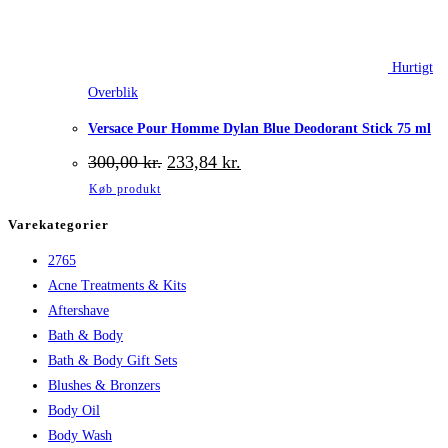
Hurtigt
Overblik
Versace Pour Homme Dylan Blue Deodorant Stick 75 ml
Den
Den
300,00
kr.
233,84
kr.
oprindelige
aktuelle
Køb produkt
pris
pris
var:
er:
Varekategorier
300,00 kr..
233,84 kr..
2765
Acne Treatments & Kits
Aftershave
Bath & Body
Bath & Body Gift Sets
Blushes & Bronzers
Body Oil
Body Wash