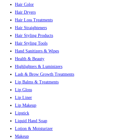
Hair Color
Hair Dryers
Hair Loss Treatments
Hair Straighteners
Hair Styling Products
Hair Styling Tools
Hand Sanitizers & Wipes
Health & Beauty
Highlighters & Luminizers
Lash & Brow Growth Treatments
Lip Balms & Treatments
Lip Gloss
Lip Liner
Lip Makeup
Lipstick
Liquid Hand Soap
Lotion & Moisturizer
Makeup