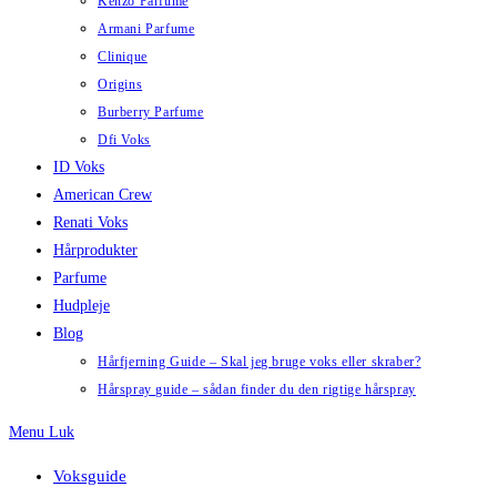
Kenzo Parfume
Armani Parfume
Clinique
Origins
Burberry Parfume
Dfi Voks
ID Voks
American Crew
Renati Voks
Hårprodukter
Parfume
Hudpleje
Blog
Hårfjerning Guide – Skal jeg bruge voks eller skraber?
Hårspray guide – sådan finder du den rigtige hårspray
Menu
Luk
Voksguide