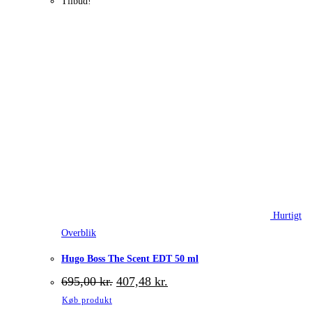
Tilbud!
Hurtigt
Overblik
Hugo Boss The Scent EDT 50 ml
Den
Den
695,00
kr.
407,48
kr.
oprindelige
aktuelle
Køb produkt
pris
pris