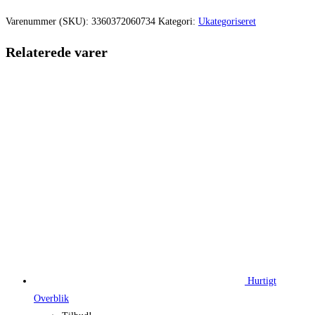
var:
er:
Varenummer (SKU):
3360372060734
Kategori:
Ukategoriseret
355,00 kr..
266,25 kr.
Relaterede varer
Hurtigt
Overblik