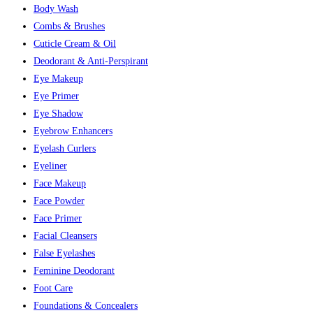
Body Wash
Combs & Brushes
Cuticle Cream & Oil
Deodorant & Anti-Perspirant
Eye Makeup
Eye Primer
Eye Shadow
Eyebrow Enhancers
Eyelash Curlers
Eyeliner
Face Makeup
Face Powder
Face Primer
Facial Cleansers
False Eyelashes
Feminine Deodorant
Foot Care
Foundations & Concealers