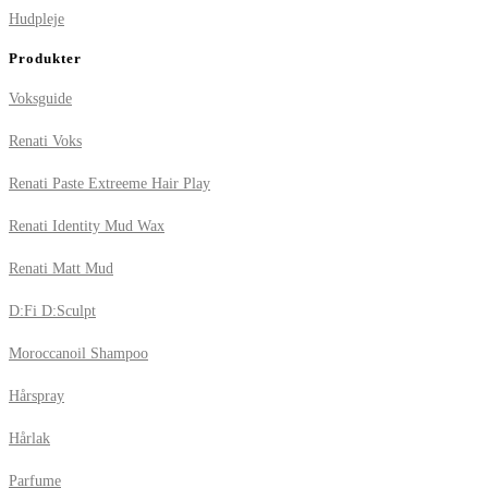
Hudpleje
Produkter
Voksguide
Renati Voks
Renati Paste Extreeme Hair Play
Renati Identity Mud Wax
Renati Matt Mud
D:Fi D:Sculpt
Moroccanoil Shampoo
Hårspray
Hårlak
Parfume