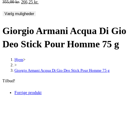
Den
Den
355,00
kr.
266,25
kr.
oprindelige
aktuelle
Vælg muligheder
pris
pris
var:
er:
Giorgio Armani Acqua Di Gio
355,00 kr..
266,25 kr..
Deo Stick Pour Homme 75 g
Hjem
>
>
Giorgio Armani Acqua Di Gio Deo Stick Pour Homme 75 g
Tilbud!
Forrige produkt