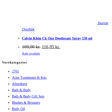
Hurtigt
Overblik
Calvin Klein Ck One Deodorant Spray 150 ml
Den
Den
169,00
kr.
116,05
kr.
oprindelige
aktuelle
Køb produkt
pris
pris
var:
er:
Varekategorier
169,00 kr..
116,05 kr..
2765
Acne Treatments & Kits
Aftershave
Bath & Body
Bath & Body Gift Sets
Blushes & Bronzers
Body Oil