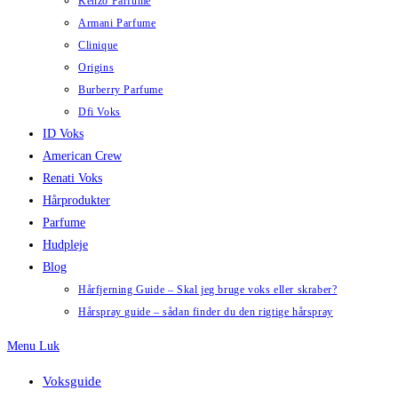
Kenzo Parfume
Armani Parfume
Clinique
Origins
Burberry Parfume
Dfi Voks
ID Voks
American Crew
Renati Voks
Hårprodukter
Parfume
Hudpleje
Blog
Hårfjerning Guide – Skal jeg bruge voks eller skraber?
Hårspray guide – sådan finder du den rigtige hårspray
Menu
Luk
Voksguide