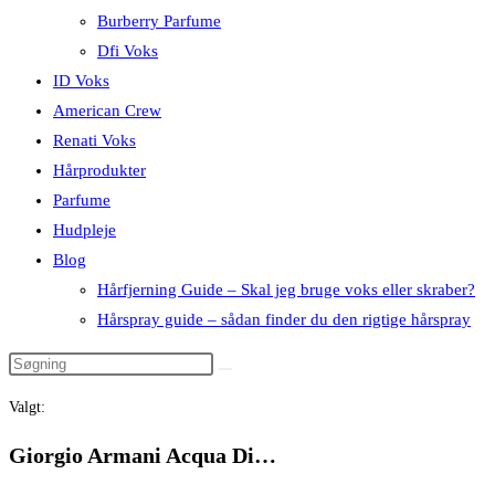
Burberry Parfume
Dfi Voks
ID Voks
American Crew
Renati Voks
Hårprodukter
Parfume
Hudpleje
Blog
Hårfjerning Guide – Skal jeg bruge voks eller skraber?
Hårspray guide – sådan finder du den rigtige hårspray
Valgt:
Giorgio Armani Acqua Di…