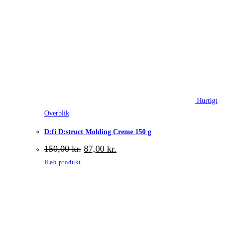
Hurtigt
Overblik
D:fi D:struct Molding Creme 150 g
Den
Den
150,00
kr.
87,00
kr.
oprindelige
aktuelle
Køb produkt
pris
pris
var:
er:
150,00 kr..
87,00 kr..