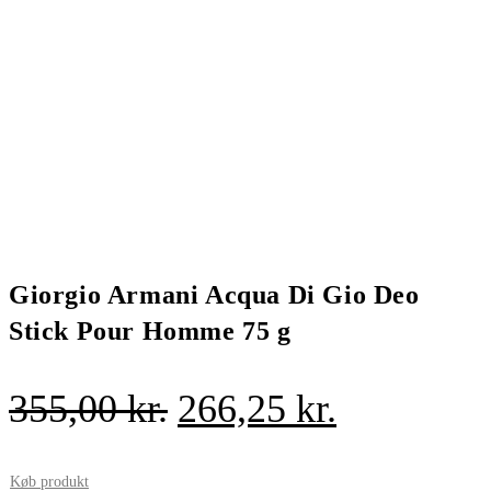
Giorgio Armani Acqua Di Gio Deo
Stick Pour Homme 75 g
Den
Den
355,00
kr.
266,25
kr.
oprindelige
aktuelle
pris
pris
Køb produkt