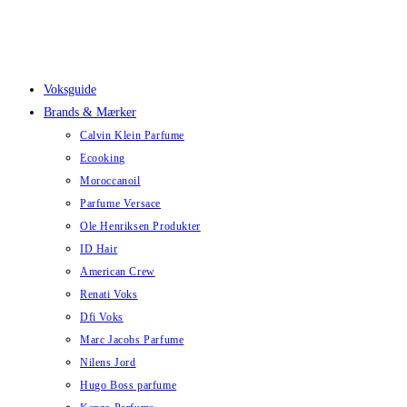
Skip
to
content
Voksguide
Brands & Mærker
Calvin Klein Parfume
Ecooking
Moroccanoil
Parfume Versace
Ole Henriksen Produkter
ID Hair
American Crew
Renati Voks
Dfi Voks
Marc Jacobs Parfume
Nilens Jord
Hugo Boss parfume