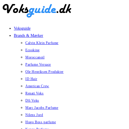
Skip
to
content
Voksguide
Brands & Mærker
Calvin Klein Parfume
Ecooking
Moroccanoil
Parfume Versace
Ole Henriksen Produkter
ID Hair
American Crew
Renati Voks
Dfi Voks
Marc Jacobs Parfume
Nilens Jord
Hugo Boss parfume