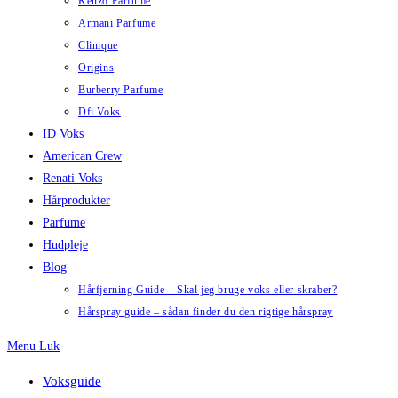
Kenzo Parfume
Armani Parfume
Clinique
Origins
Burberry Parfume
Dfi Voks
ID Voks
American Crew
Renati Voks
Hårprodukter
Parfume
Hudpleje
Blog
Hårfjerning Guide – Skal jeg bruge voks eller skraber?
Hårspray guide – sådan finder du den rigtige hårspray
Menu
Luk
Voksguide