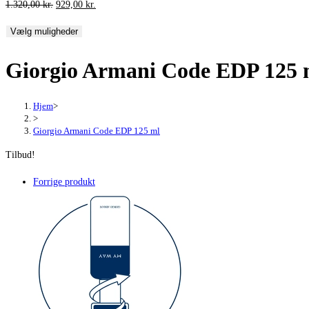
Den
Den
1.320,00
kr.
929,00
kr.
oprindelige
aktuelle
Vælg muligheder
pris
pris
var:
er:
Giorgio Armani Code EDP 125 
1.320,00 kr..
929,00 kr..
Hjem
>
>
Giorgio Armani Code EDP 125 ml
Tilbud!
Forrige produkt