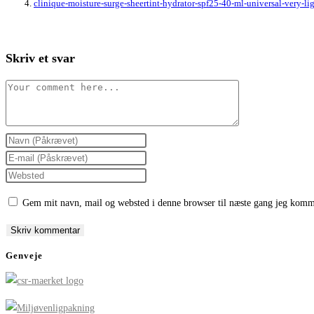
clinique-moisture-surge-sheertint-hydrator-spf25-40-ml-universal-very-
Skriv et svar
Comment
Enter
your
Enter
name
your
Enter
or
email
your
Gem mit navn, mail og websted i denne browser til næste gang jeg komm
username
address
website
to
to
URL
comment
comment
(optional)
Genveje