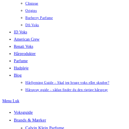
Clinique
Origins
Burberry Parfume
Dfi Voks
ID Voks
American Crew
Renati Voks
Hårprodukter
Parfume
Hudpleje
Blog
Hårfjerning Guide – Skal jeg bruge voks eller skraber?
Hårspray guide – sådan finder du den rigtige hårspray
Menu
Luk
Voksguide
Brands & Mærker
Calvin Klein Parfume