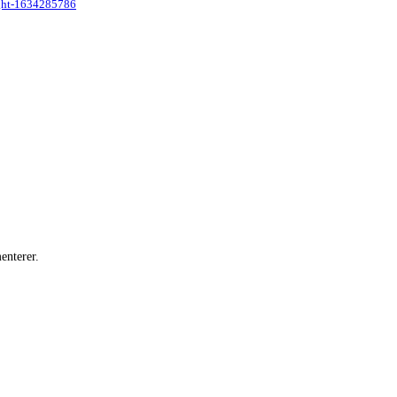
light-1634285786
enterer.