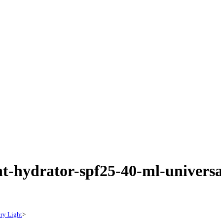
nt-hydrator-spf25-40-ml-univers
ry Light
>