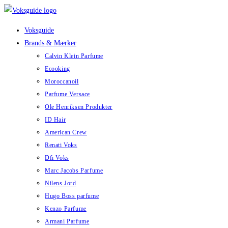
Skip
to
Voksguide
content
Brands & Mærker
Calvin Klein Parfume
Ecooking
Moroccanoil
Parfume Versace
Ole Henriksen Produkter
ID Hair
American Crew
Renati Voks
Dfi Voks
Marc Jacobs Parfume
Nilens Jord
Hugo Boss parfume
Kenzo Parfume
Armani Parfume