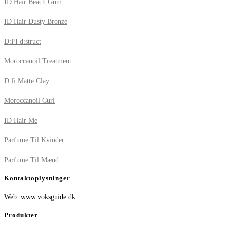
ID Hair Beach Gum
ID Hair Dusty Bronze
D:FI d:struct
Moroccanoil Treatment
D:fi Matte Clay
Moroccanoil Curl
ID Hair Me
Parfume Til Kvinder
Parfume Til Mænd
Kontaktoplysninger
Web: www.voksguide.dk
Produkter