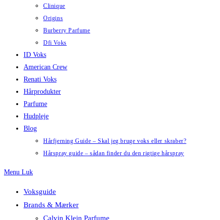
Clinique
Origins
Burberry Parfume
Dfi Voks
ID Voks
American Crew
Renati Voks
Hårprodukter
Parfume
Hudpleje
Blog
Hårfjerning Guide – Skal jeg bruge voks eller skraber?
Hårspray guide – sådan finder du den rigtige hårspray
Menu
Luk
Voksguide
Brands & Mærker
Calvin Klein Parfume