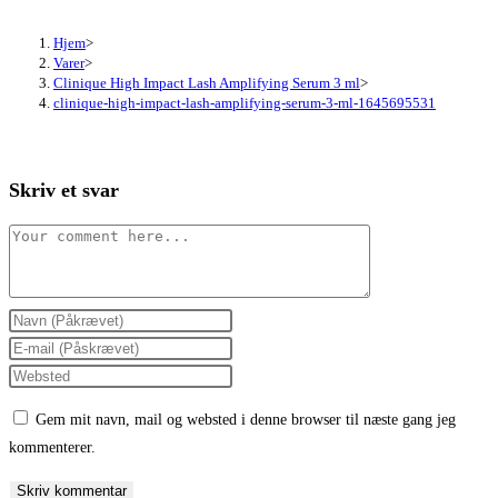
Hjem
>
Varer
>
Clinique High Impact Lash Amplifying Serum 3 ml
>
clinique-high-impact-lash-amplifying-serum-3-ml-1645695531
Skriv et svar
Comment
Enter
your
Enter
name
your
Enter
or
email
your
Gem mit navn, mail og websted i denne browser til næste gang jeg
username
address
website
kommenterer.
to
to
URL
comment
comment
(optional)