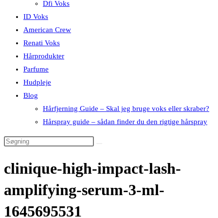
Dfi Voks
ID Voks
American Crew
Renati Voks
Hårprodukter
Parfume
Hudpleje
Blog
Hårfjerning Guide – Skal jeg bruge voks eller skraber?
Hårspray guide – sådan finder du den rigtige hårspray
clinique-high-impact-lash-
amplifying-serum-3-ml-
1645695531