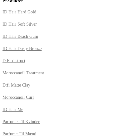
Produkter
ID Hair Hard Gold
ID Hair Soft Silver
ID Hair Beach Gum
ID Hair Dusty Bronze
D:FI d:struct
Moroccanoil Treatment
D:fi Matte Clay
Moroccanoil Curl
ID Hair Me
Parfume Til Kvinder
Parfume Til Mænd