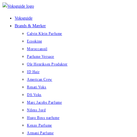
Skip
to
Voksguide
content
Brands & Mærker
Calvin Klein Parfume
Ecooking
Moroccanoil
Parfume Versace
Ole Henriksen Produkter
ID Hair
American Crew
Renati Voks
Dfi Voks
Marc Jacobs Parfume
Nilens Jord
Hugo Boss parfume
Kenzo Parfume
Armani Parfume