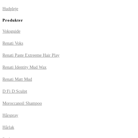
Hudpleje
Produkter
Voksguide
Renati Voks
Renati Paste Extreeme Hair Play
Renati Identity Mud Wax
Renati Matt Mud
D:Fi D:Sculpt
Moroccanoil Shampoo
Hårspray
Hårlak