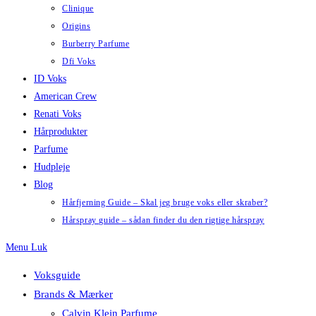
Clinique
Origins
Burberry Parfume
Dfi Voks
ID Voks
American Crew
Renati Voks
Hårprodukter
Parfume
Hudpleje
Blog
Hårfjerning Guide – Skal jeg bruge voks eller skraber?
Hårspray guide – sådan finder du den rigtige hårspray
Menu
Luk
Voksguide
Brands & Mærker
Calvin Klein Parfume