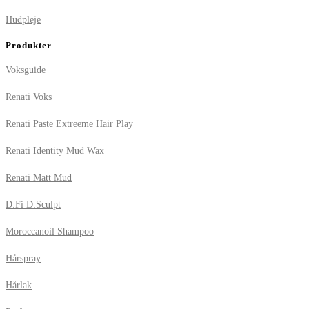
Hudpleje
Produkter
Voksguide
Renati Voks
Renati Paste Extreeme Hair Play
Renati Identity Mud Wax
Renati Matt Mud
D:Fi D:Sculpt
Moroccanoil Shampoo
Hårspray
Hårlak