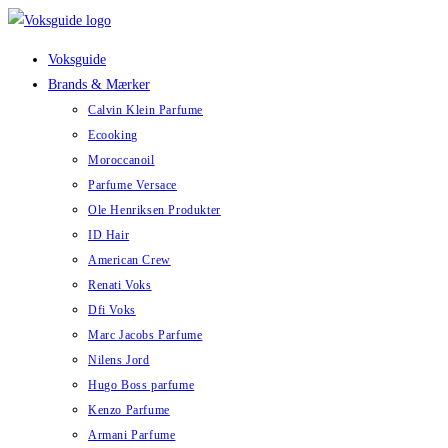
Skip
to
Voksguide
content
Brands & Mærker
Calvin Klein Parfume
Ecooking
Moroccanoil
Parfume Versace
Ole Henriksen Produkter
ID Hair
American Crew
Renati Voks
Dfi Voks
Marc Jacobs Parfume
Nilens Jord
Hugo Boss parfume
Kenzo Parfume
Armani Parfume