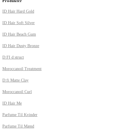
Produkter
ID Hair Hard Gold
ID Hair Soft Silver
ID Hair Beach Gum
ID Hair Dusty Bronze
D:FI d:struct
Moroccanoil Treatment
D:fi Matte Clay
Moroccanoil Curl
ID Hair Me
Parfume Til Kvinder
Parfume Til Mænd