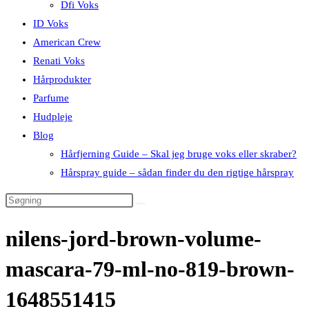
Dfi Voks
ID Voks
American Crew
Renati Voks
Hårprodukter
Parfume
Hudpleje
Blog
Hårfjerning Guide – Skal jeg bruge voks eller skraber?
Hårspray guide – sådan finder du den rigtige hårspray
nilens-jord-brown-volume-
mascara-79-ml-no-819-brown-
1648551415