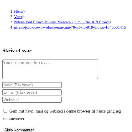
Hjem
>
Varer
>
Nilens Jord Brown Volume Mascara 7,9 ml – No. 819 Brown
>
nilens-jord-brown-volume-mascara-79-ml-no-819-brown-1648551415
Skriv et svar
Comment
Enter
your
Enter
name
your
Enter
or
email
your
Gem mit navn, mail og websted i denne browser til næste gang jeg
username
address
website
kommenterer.
to
to
URL
comment
comment
(optional)