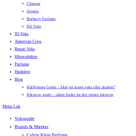
Clinique
Origins
Burberry Parfume
Dfi Voks
ID Voks
American Crew
Renati Voks
Hårprodukter
Parfume
Hudpleje
Blog
Hårfjerning Guide – Skal jeg bruge voks eller skraber?
Hårspray guide – sådan finder du den rigtige hårspray
Menu
Luk
Voksguide
Brands & Mærker
Calvin Klein Parfume