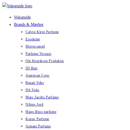
Skip
to
Voksguide
content
Brands & Mærker
Calvin Klein Parfume
Ecooking
Moroccanoil
Parfume Versace
Ole Henriksen Produkter
ID Hair
American Crew
Renati Voks
Dfi Voks
Marc Jacobs Parfume
Nilens Jord
Hugo Boss parfume
Kenzo Parfume
Armani Parfume