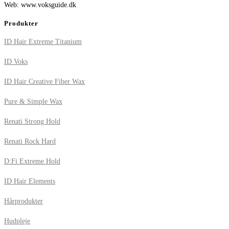
Web: www.voksguide.dk
Produkter
ID Hair Extreme Titanium
ID Voks
ID Hair Creative Fiber Wax
Pure & Simple Wax
Renati Strong Hold
Renati Rock Hard
D:Fi Extreme Hold
ID Hair Elements
Hårprodukter
Hudpleje