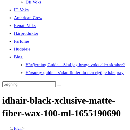
Dfi Voks
ID Voks
American Crew
Renati Voks
Hårprodukter
Parfume
Hudpleje
Blog
Hårfjerning Guide – Skal jeg bruge voks eller skraber?
Hårspray guide – sådan finder du den rigtige hårspray
idhair-black-xclusive-matte-
fiber-wax-100-ml-1655190690
Hjem
>