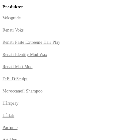
Produkter
Voksguide
Renati Voks
Renati Paste Extreeme Hair Play
Renati Identity Mud Wax
Renati Matt Mud
D:Fi D:Sculpt
Moroccanoil Shampoo
Hårspray
Hårlak
Parfume
Artikler