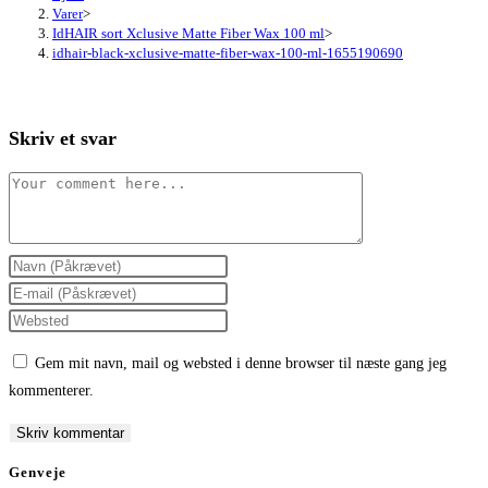
Varer
>
IdHAIR sort Xclusive Matte Fiber Wax 100 ml
>
idhair-black-xclusive-matte-fiber-wax-100-ml-1655190690
Skriv et svar
Comment
Enter
your
Enter
name
your
Enter
or
email
your
Gem mit navn, mail og websted i denne browser til næste gang jeg
username
address
website
kommenterer.
to
to
URL
comment
comment
(optional)
Genveje