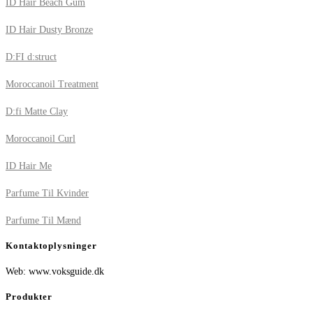
ID Hair Beach Gum
ID Hair Dusty Bronze
D:FI d:struct
Moroccanoil Treatment
D:fi Matte Clay
Moroccanoil Curl
ID Hair Me
Parfume Til Kvinder
Parfume Til Mænd
Kontaktoplysninger
Web: www.voksguide.dk
Produkter