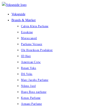
Skip
to
Voksguide
content
Brands & Mærker
Calvin Klein Parfume
Ecooking
Moroccanoil
Parfume Versace
Ole Henriksen Produkter
ID Hair
American Crew
Renati Voks
Dfi Voks
Marc Jacobs Parfume
Nilens Jord
Hugo Boss parfume
Kenzo Parfume
Armani Parfume