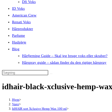
Dfi Voks
ID Voks
American Crew
Renati Voks
Hårprodukter
Parfume
Hudpleje
Blog
Hårfjerning Guide – Skal jeg bruge voks eller skraber?
Hårspray guide – sådan finder du den rigtige hårspray
idhair-black-xclusive-hemp-wa
Hjem
>
Varer
>
IdHAIR sort Xclusive Hemp Wax 100 ml
>