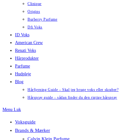
Clinique
Origins
Burberry Parfume
Dfi Voks
ID Voks
American Crew
Renati Voks
Hårprodukter
Parfume
Hudpleje
Blog
Hårfjerning Guide – Skal jeg bruge voks eller skraber?
Hårspray guide – sådan finder du den rigtige hårspray
Menu
Luk
Voksguide
Brands & Mærker
Calvin Klein Parfume