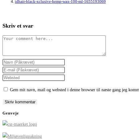
idhair-black-xclusive-hemp-wax-100-ml-1655193069
Skriv et svar
Comment
Enter
your
Enter
name
your
Enter
or
email
your
Gem mit navn, mail og websted i denne browser til næste gang jeg komm
username
address
website
to
to
URL
comment
comment
(optional)
Genveje