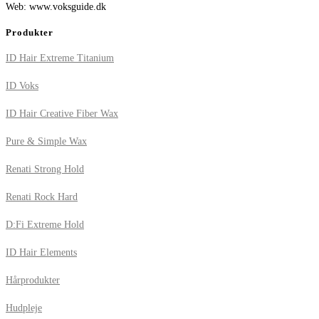
Web: www.voksguide.dk
Produkter
ID Hair Extreme Titanium
ID Voks
ID Hair Creative Fiber Wax
Pure & Simple Wax
Renati Strong Hold
Renati Rock Hard
D:Fi Extreme Hold
ID Hair Elements
Hårprodukter
Hudpleje