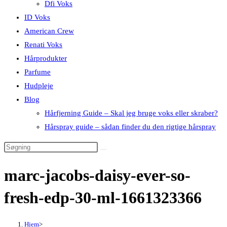
Dfi Voks
ID Voks
American Crew
Renati Voks
Hårprodukter
Parfume
Hudpleje
Blog
Hårfjerning Guide – Skal jeg bruge voks eller skraber?
Hårspray guide – sådan finder du den rigtige hårspray
marc-jacobs-daisy-ever-so-
fresh-edp-30-ml-1661323366
Hjem
>