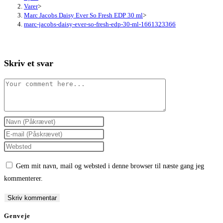
Varer
>
Marc Jacobs Daisy Ever So Fresh EDP 30 ml
>
marc-jacobs-daisy-ever-so-fresh-edp-30-ml-1661323366
Skriv et svar
Comment
Enter
your
Enter
name
your
Enter
or
email
your
Gem mit navn, mail og websted i denne browser til næste gang jeg
username
address
website
kommenterer.
to
to
URL
comment
comment
(optional)
Genveje