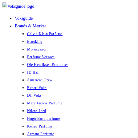
Skip
to
Voksguide
content
Brands & Mærker
Calvin Klein Parfume
Ecooking
Moroccanoil
Parfume Versace
Ole Henriksen Produkter
ID Hair
American Crew
Renati Voks
Dfi Voks
Marc Jacobs Parfume
Nilens Jord
Hugo Boss parfume
Kenzo Parfume
Armani Parfume