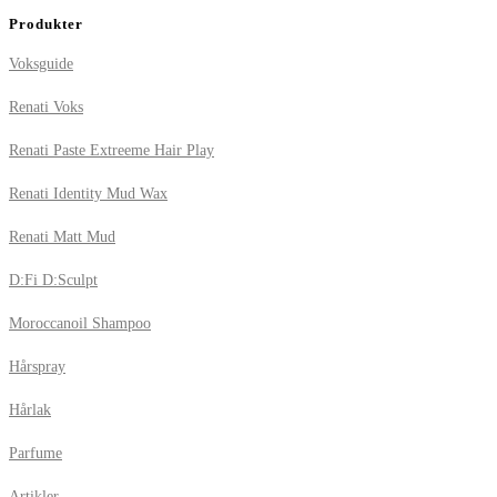
Produkter
Voksguide
Renati Voks
Renati Paste Extreeme Hair Play
Renati Identity Mud Wax
Renati Matt Mud
D:Fi D:Sculpt
Moroccanoil Shampoo
Hårspray
Hårlak
Parfume
Artikler