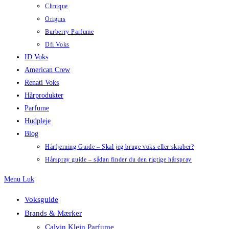
Clinique
Origins
Burberry Parfume
Dfi Voks
ID Voks
American Crew
Renati Voks
Hårprodukter
Parfume
Hudpleje
Blog
Hårfjerning Guide – Skal jeg bruge voks eller skraber?
Hårspray guide – sådan finder du den rigtige hårspray
Menu
Luk
Voksguide
Brands & Mærker
Calvin Klein Parfume