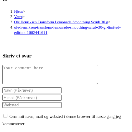
Hjem
>
Varer
>
Ole Henriksen Transform Lemonade Smoothing Scrub 30 g
>
ole-henriksen-transform-lemonade-smoothing-scrub-30-gr-limited-
edition-1662441611
Skriv et svar
Comment
Enter
your
Enter
name
your
Enter
or
email
your
Gem mit navn, mail og websted i denne browser til næste gang jeg
username
address
website
kommenterer.
to
to
URL