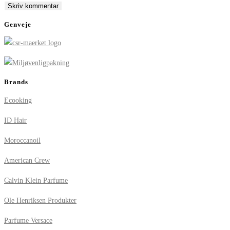
comment
comment
(optional)
Genveje
Brands
Ecooking
ID Hair
Moroccanoil
American Crew
Calvin Klein Parfume
Ole Henriksen Produkter
Parfume Versace