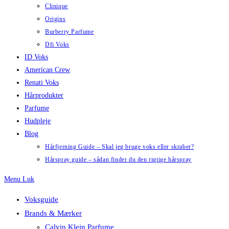
Clinique
Origins
Burberry Parfume
Dfi Voks
ID Voks
American Crew
Renati Voks
Hårprodukter
Parfume
Hudpleje
Blog
Hårfjerning Guide – Skal jeg bruge voks eller skraber?
Hårspray guide – sådan finder du den rigtige hårspray
Menu
Luk
Voksguide
Brands & Mærker
Calvin Klein Parfume