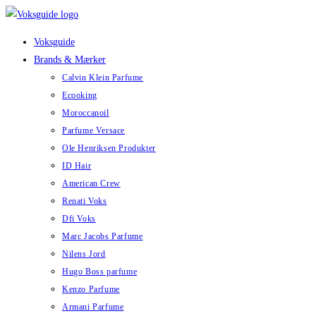
Skip
to
Voksguide
content
Brands & Mærker
Calvin Klein Parfume
Ecooking
Moroccanoil
Parfume Versace
Ole Henriksen Produkter
ID Hair
American Crew
Renati Voks
Dfi Voks
Marc Jacobs Parfume
Nilens Jord
Hugo Boss parfume
Kenzo Parfume
Armani Parfume