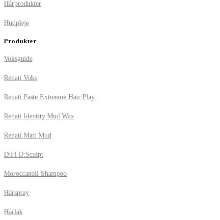
Hårprodukter
Hudpleje
Produkter
Voksguide
Renati Voks
Renati Paste Extreeme Hair Play
Renati Identity Mud Wax
Renati Matt Mud
D:Fi D:Sculpt
Moroccanoil Shampoo
Hårspray
Hårlak