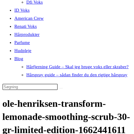
Dfi Voks
ID Voks
American Crew
Renati Voks
Hårprodukter
Parfume
Hudpleje
Blog
Hårfjerning Guide – Skal jeg bruge voks eller skraber?
Hårspray guide – sådan finder du den rigtige hårspray
ole-henriksen-transform-
lemonade-smoothing-scrub-30-
gr-limited-edition-1662441611