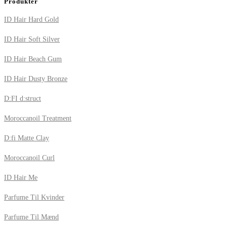
Produkter
ID Hair Hard Gold
ID Hair Soft Silver
ID Hair Beach Gum
ID Hair Dusty Bronze
D:FI d:struct
Moroccanoil Treatment
D:fi Matte Clay
Moroccanoil Curl
ID Hair Me
Parfume Til Kvinder
Parfume Til Mænd