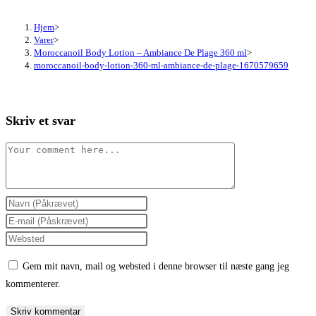
Hjem
>
Varer
>
Moroccanoil Body Lotion – Ambiance De Plage 360 ml
>
moroccanoil-body-lotion-360-ml-ambiance-de-plage-1670579659
Skriv et svar
Comment
Enter
your
Enter
name
your
Enter
or
email
your
Gem mit navn, mail og websted i denne browser til næste gang jeg
username
address
website
kommenterer.
to
to
URL
comment
comment
(optional)