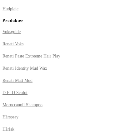
Hudpleje
Produkter
Voksguide
Renati Voks
Renati Paste Extreeme Hair Play
Renati Identity Mud Wax
Renati Matt Mud
D:Fi D:Sculpt
Moroccanoil Shampoo
Hårspray
Hårlak