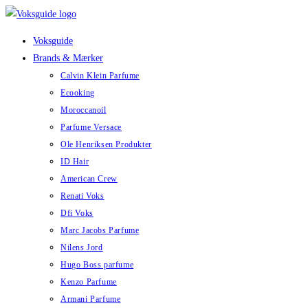
Skip
to
Voksguide
content
Brands & Mærker
Calvin Klein Parfume
Ecooking
Moroccanoil
Parfume Versace
Ole Henriksen Produkter
ID Hair
American Crew
Renati Voks
Dfi Voks
Marc Jacobs Parfume
Nilens Jord
Hugo Boss parfume
Kenzo Parfume
Armani Parfume