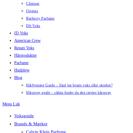
Clinique
Origins
Burberry Parfume
Dfi Voks
ID Voks
American Crew
Renati Voks
Hårprodukter
Parfume
Hudpleje
Blog
Hårfjerning Guide – Skal jeg bruge voks eller skraber?
Hårspray guide – sådan finder du den rigtige hårspray
Menu
Luk
Voksguide
Brands & Mærker
Calvin Klein Parfume