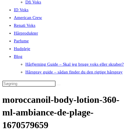
Dfi Voks
ID Voks
American Crew
Renati Voks
Hårprodukter
Parfume
Hudpleje
Blog
Hårfjerning Guide – Skal jeg bruge voks eller skraber?
Hårspray guide – sådan finder du den rigtige hårspray
moroccanoil-body-lotion-360-
ml-ambiance-de-plage-
1670579659