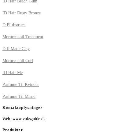
ID Hair Beach Gum
ID Hair Dusty Bronze
D:FI d:struct
Moroccanoil Treatment
D:fi Matte Clay
Moroccanoil Curl
ID Hair Me
Parfume Til Kvinder
Parfume Til Mænd
Kontaktoplysninger
Web: www.voksguide.dk
Produkter