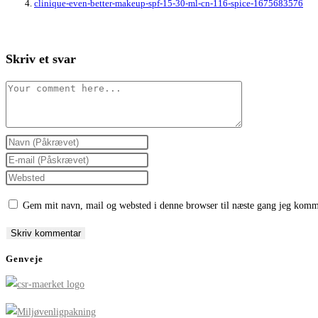
clinique-even-better-makeup-spf-15-30-ml-cn-116-spice-1675683576
Skriv et svar
Comment
Enter
your
Enter
name
your
Enter
or
email
your
Gem mit navn, mail og websted i denne browser til næste gang jeg komm
username
address
website
to
to
URL
comment
comment
(optional)
Genveje