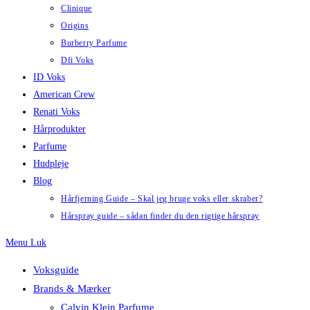
Clinique
Origins
Burberry Parfume
Dfi Voks
ID Voks
American Crew
Renati Voks
Hårprodukter
Parfume
Hudpleje
Blog
Hårfjerning Guide – Skal jeg bruge voks eller skraber?
Hårspray guide – sådan finder du den rigtige hårspray
Menu
Luk
Voksguide
Brands & Mærker
Calvin Klein Parfume