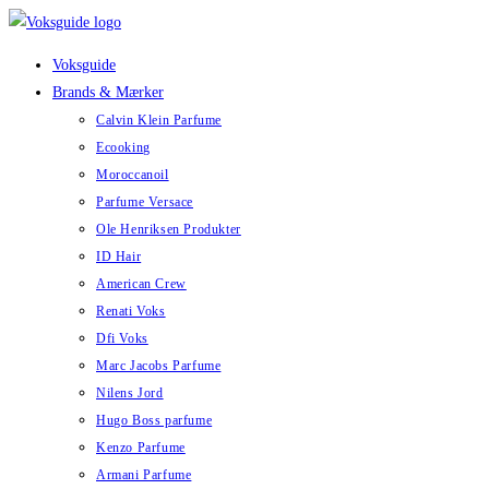
Skip
to
Voksguide
content
Brands & Mærker
Calvin Klein Parfume
Ecooking
Moroccanoil
Parfume Versace
Ole Henriksen Produkter
ID Hair
American Crew
Renati Voks
Dfi Voks
Marc Jacobs Parfume
Nilens Jord
Hugo Boss parfume
Kenzo Parfume
Armani Parfume