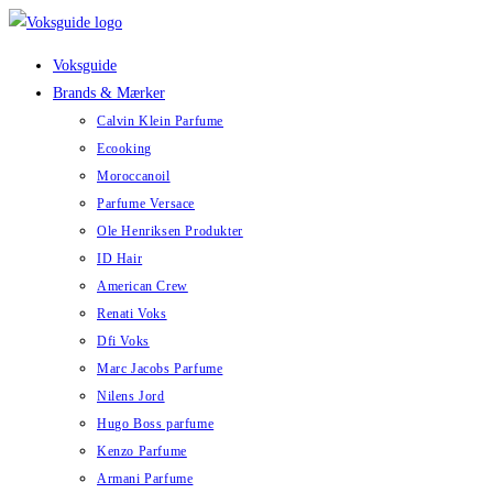
Skip
to
Voksguide
content
Brands & Mærker
Calvin Klein Parfume
Ecooking
Moroccanoil
Parfume Versace
Ole Henriksen Produkter
ID Hair
American Crew
Renati Voks
Dfi Voks
Marc Jacobs Parfume
Nilens Jord
Hugo Boss parfume
Kenzo Parfume
Armani Parfume