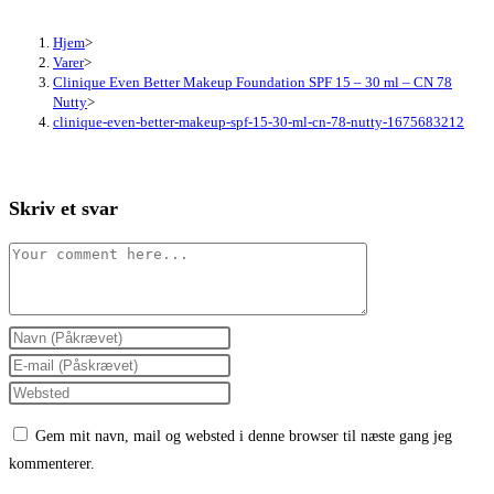
Hjem
>
Varer
>
Clinique Even Better Makeup Foundation SPF 15 – 30 ml – CN 78
Nutty
>
clinique-even-better-makeup-spf-15-30-ml-cn-78-nutty-1675683212
Skriv et svar
Comment
Enter
your
Enter
name
your
Enter
or
email
your
Gem mit navn, mail og websted i denne browser til næste gang jeg
username
address
website
kommenterer.
to
to
URL