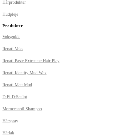
Hårprodukter
Hudpleje
Produkter
Voksguide
Renati Voks
Renati Paste Extreeme Hair Play
Renati Identity Mud Wax
Renati Matt Mud
D:Fi D:Sculpt
Moroccanoil Shampoo
Hårspray
Hårlak