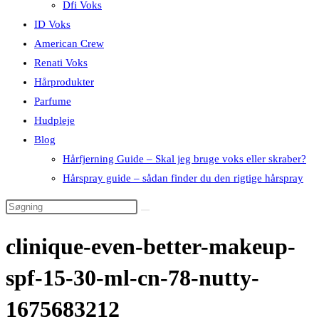
Dfi Voks
ID Voks
American Crew
Renati Voks
Hårprodukter
Parfume
Hudpleje
Blog
Hårfjerning Guide – Skal jeg bruge voks eller skraber?
Hårspray guide – sådan finder du den rigtige hårspray
clinique-even-better-makeup-
spf-15-30-ml-cn-78-nutty-
1675683212