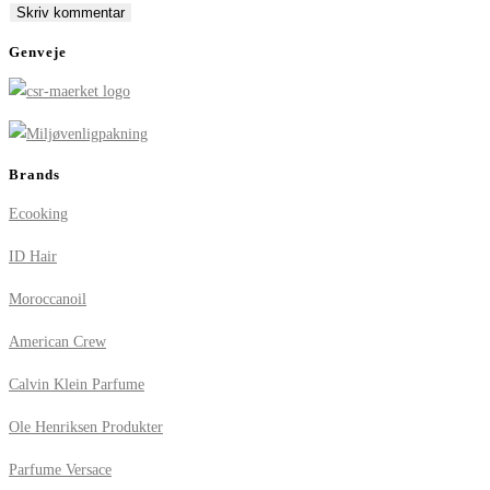
comment
comment
(optional)
Genveje
Brands
Ecooking
ID Hair
Moroccanoil
American Crew
Calvin Klein Parfume
Ole Henriksen Produkter
Parfume Versace