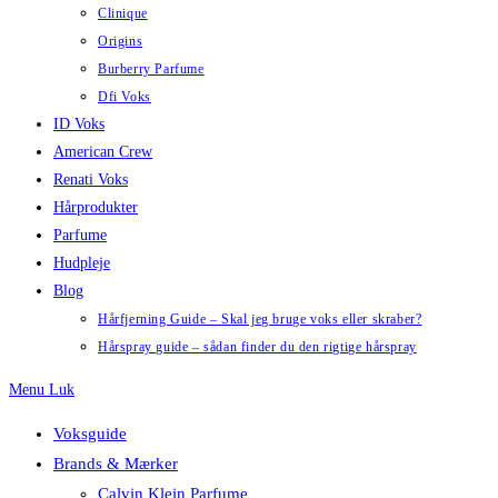
Clinique
Origins
Burberry Parfume
Dfi Voks
ID Voks
American Crew
Renati Voks
Hårprodukter
Parfume
Hudpleje
Blog
Hårfjerning Guide – Skal jeg bruge voks eller skraber?
Hårspray guide – sådan finder du den rigtige hårspray
Menu
Luk
Voksguide
Brands & Mærker
Calvin Klein Parfume