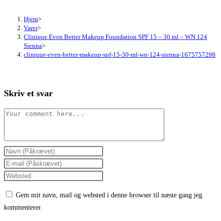
Hjem
>
Varer
>
Clinique Even Better Makeup Foundation SPF 15 – 30 ml – WN 124
Sienna
>
clinique-even-better-makeup-spf-15-30-ml-wn-124-sienna-1675757298
Skriv et svar
Comment
Enter
your
Enter
name
your
Enter
or
email
your
Gem mit navn, mail og websted i denne browser til næste gang jeg
username
address
website
kommenterer.
to
to
URL