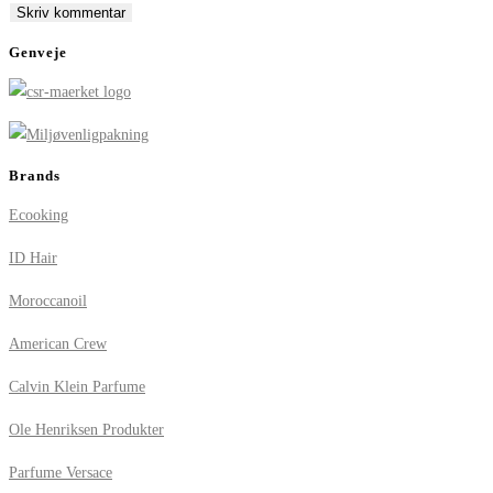
comment
comment
(optional)
Genveje
Brands
Ecooking
ID Hair
Moroccanoil
American Crew
Calvin Klein Parfume
Ole Henriksen Produkter
Parfume Versace