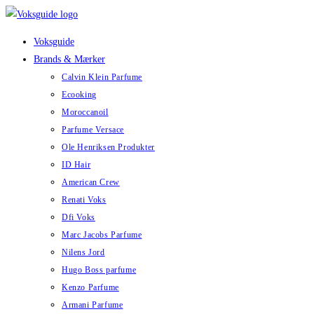
Skip
to
Voksguide
content
Brands & Mærker
Calvin Klein Parfume
Ecooking
Moroccanoil
Parfume Versace
Ole Henriksen Produkter
ID Hair
American Crew
Renati Voks
Dfi Voks
Marc Jacobs Parfume
Nilens Jord
Hugo Boss parfume
Kenzo Parfume
Armani Parfume