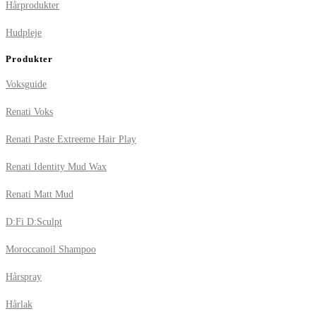
Hårprodukter
Hudpleje
Produkter
Voksguide
Renati Voks
Renati Paste Extreeme Hair Play
Renati Identity Mud Wax
Renati Matt Mud
D:Fi D:Sculpt
Moroccanoil Shampoo
Hårspray
Hårlak