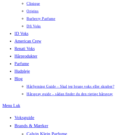
Clinique
Origins
Burberry Parfume
Dfi Voks
ID Voks
American Crew
Renati Voks
Hårprodukter
Parfume
Hudpleje
Blog
Hårfjerning Guide – Skal jeg bruge voks eller skraber?
Hårspray guide – sådan finder du den rigtige hårspray
Menu
Luk
Voksguide
Brands & Mærker
Calvin Klein Parfume