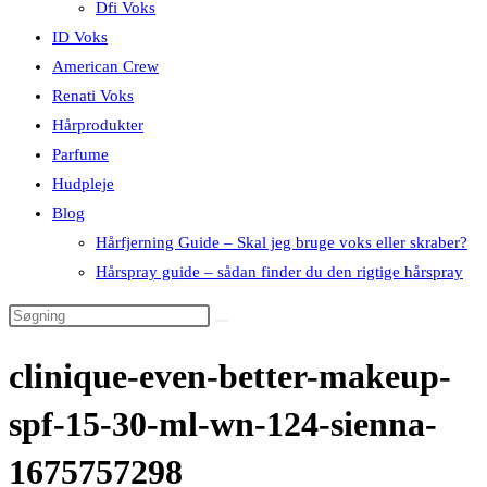
Dfi Voks
ID Voks
American Crew
Renati Voks
Hårprodukter
Parfume
Hudpleje
Blog
Hårfjerning Guide – Skal jeg bruge voks eller skraber?
Hårspray guide – sådan finder du den rigtige hårspray
clinique-even-better-makeup-
spf-15-30-ml-wn-124-sienna-
1675757298