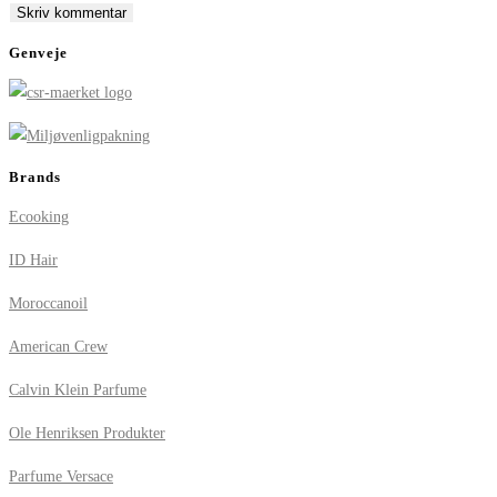
comment
comment
(optional)
Genveje
Brands
Ecooking
ID Hair
Moroccanoil
American Crew
Calvin Klein Parfume
Ole Henriksen Produkter
Parfume Versace