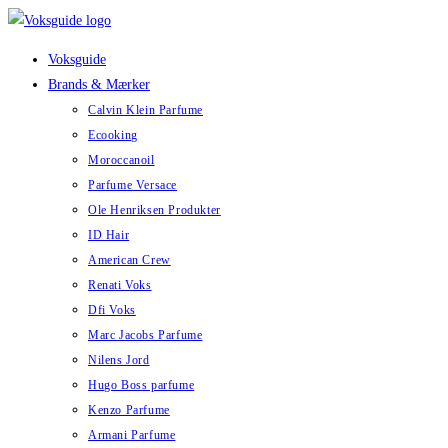
Skip
to
Voksguide
content
Brands & Mærker
Calvin Klein Parfume
Ecooking
Moroccanoil
Parfume Versace
Ole Henriksen Produkter
ID Hair
American Crew
Renati Voks
Dfi Voks
Marc Jacobs Parfume
Nilens Jord
Hugo Boss parfume
Kenzo Parfume
Armani Parfume