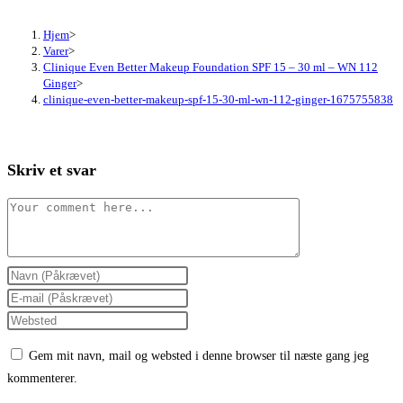
Hjem
>
Varer
>
Clinique Even Better Makeup Foundation SPF 15 – 30 ml – WN 112
Ginger
>
clinique-even-better-makeup-spf-15-30-ml-wn-112-ginger-1675755838
Skriv et svar
Comment
Enter
your
Enter
name
your
Enter
or
email
your
Gem mit navn, mail og websted i denne browser til næste gang jeg
username
address
website
kommenterer.
to
to
URL