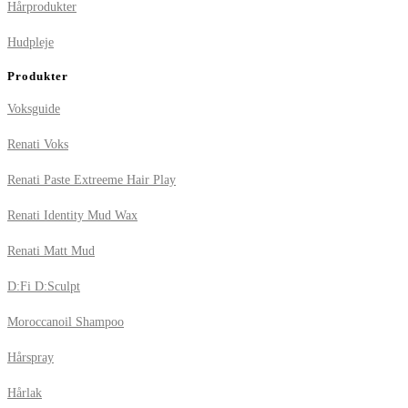
Hårprodukter
Hudpleje
Produkter
Voksguide
Renati Voks
Renati Paste Extreeme Hair Play
Renati Identity Mud Wax
Renati Matt Mud
D:Fi D:Sculpt
Moroccanoil Shampoo
Hårspray
Hårlak