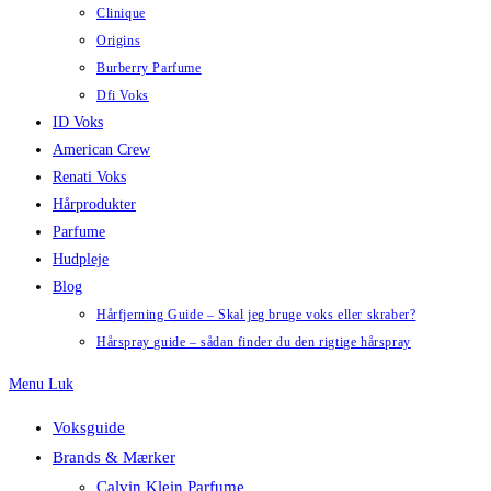
Clinique
Origins
Burberry Parfume
Dfi Voks
ID Voks
American Crew
Renati Voks
Hårprodukter
Parfume
Hudpleje
Blog
Hårfjerning Guide – Skal jeg bruge voks eller skraber?
Hårspray guide – sådan finder du den rigtige hårspray
Menu
Luk
Voksguide
Brands & Mærker
Calvin Klein Parfume