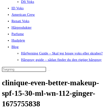
Dfi Voks
ID Voks
American Crew
Renati Voks
Hårprodukter
Parfume
Hudpleje
Blog
Hårfjerning Guide – Skal jeg bruge voks eller skraber?
Hårspray guide – sådan finder du den rigtige hårspray
clinique-even-better-makeup-
spf-15-30-ml-wn-112-ginger-
1675755838