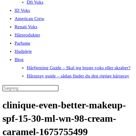
Dfi Voks
ID Voks
American Crew
Renati Voks
Hårprodukter
Parfume
Hudpleje
Blog
Hårfjerning Guide – Skal jeg bruge voks eller skraber?
Hårspray guide – sådan finder du den rigtige hårspray
clinique-even-better-makeup-
spf-15-30-ml-wn-98-cream-
caramel-1675755499