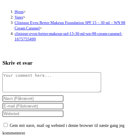
Hjem
>
Varer
>
Clinique Even Better Makeup Foundation SPF 15 – 30 ml – WN 98
Cream Caramel
>
clinique-even-better-makeup-spf-15-30-ml-wn-98-cream-caramel-
1675755499
Skriv et svar
Comment
Enter
your
Enter
name
your
Enter
or
email
your
Gem mit navn, mail og websted i denne browser til næste gang jeg
username
address
website
kommenterer.