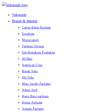
Skip
to
Voksguide
content
Brands & Mærker
Calvin Klein Parfume
Ecooking
Moroccanoil
Parfume Versace
Ole Henriksen Produkter
ID Hair
American Crew
Renati Voks
Dfi Voks
Marc Jacobs Parfume
Nilens Jord
Hugo Boss parfume
Kenzo Parfume
Armani Parfume