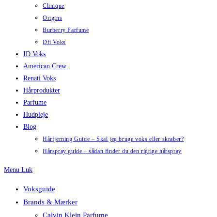
Clinique
Origins
Burberry Parfume
Dfi Voks
ID Voks
American Crew
Renati Voks
Hårprodukter
Parfume
Hudpleje
Blog
Hårfjerning Guide – Skal jeg bruge voks eller skraber?
Hårspray guide – sådan finder du den rigtige hårspray
Menu
Luk
Voksguide
Brands & Mærker
Calvin Klein Parfume