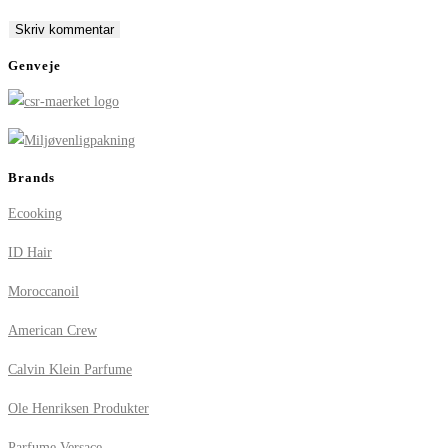
to
to
URL
comment
comment
(optional)
Genveje
Brands
Ecooking
ID Hair
Moroccanoil
American Crew
Calvin Klein Parfume
Ole Henriksen Produkter
Parfume Versace