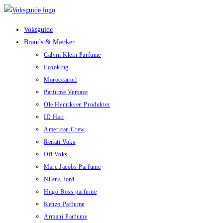
Skip
to
Voksguide
content
Brands & Mærker
Calvin Klein Parfume
Ecooking
Moroccanoil
Parfume Versace
Ole Henriksen Produkter
ID Hair
American Crew
Renati Voks
Dfi Voks
Marc Jacobs Parfume
Nilens Jord
Hugo Boss parfume
Kenzo Parfume
Armani Parfume