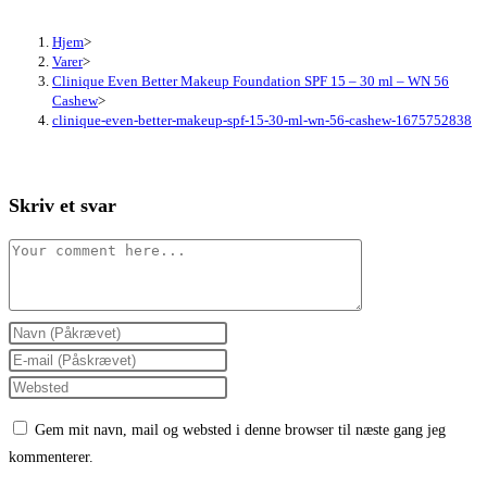
Hjem
>
Varer
>
Clinique Even Better Makeup Foundation SPF 15 – 30 ml – WN 56
Cashew
>
clinique-even-better-makeup-spf-15-30-ml-wn-56-cashew-1675752838
Skriv et svar
Comment
Enter
your
Enter
name
your
Enter
or
email
your
Gem mit navn, mail og websted i denne browser til næste gang jeg
username
address
website
kommenterer.
to
to
URL