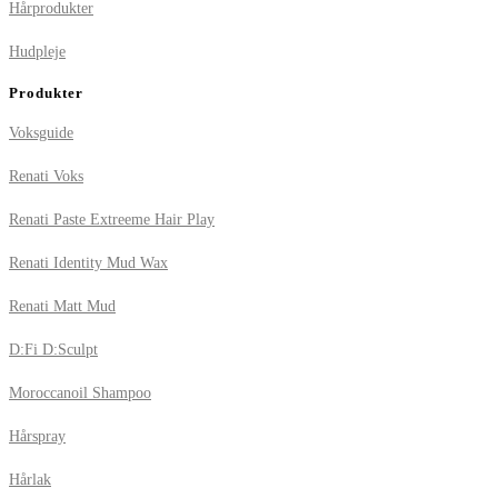
Hårprodukter
Hudpleje
Produkter
Voksguide
Renati Voks
Renati Paste Extreeme Hair Play
Renati Identity Mud Wax
Renati Matt Mud
D:Fi D:Sculpt
Moroccanoil Shampoo
Hårspray
Hårlak