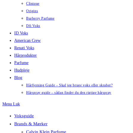
Clinique
Origins
Burberry Parfume
Dfi Voks
ID Voks
American Crew
Renati Voks
Hårprodukter
Parfume
Hudpleje
Blog
Hårfjerning Guide – Skal jeg bruge voks eller skraber?
Hårspray guide – sådan finder du den rigtige hårspray
Menu
Luk
Voksguide
Brands & Mærker
Calvin Klein Parfume