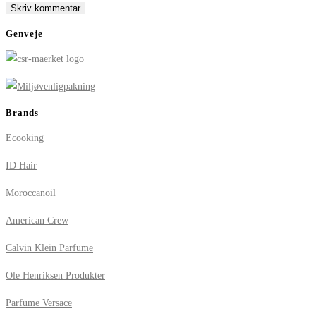
comment
comment
(optional)
Genveje
Brands
Ecooking
ID Hair
Moroccanoil
American Crew
Calvin Klein Parfume
Ole Henriksen Produkter
Parfume Versace