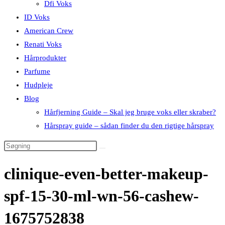
Dfi Voks
ID Voks
American Crew
Renati Voks
Hårprodukter
Parfume
Hudpleje
Blog
Hårfjerning Guide – Skal jeg bruge voks eller skraber?
Hårspray guide – sådan finder du den rigtige hårspray
clinique-even-better-makeup-
spf-15-30-ml-wn-56-cashew-
1675752838