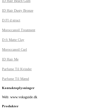
ID Hair Beach Gum
ID Hair Dusty Bronze
D:FI d:struct
Moroccanoil Treatment
D:fi Matte Clay
Moroccanoil Curl
ID Hair Me
Parfume Til Kvinder
Parfume Til Mænd
Kontaktoplysninger
Web: www.voksguide.dk
Produkter