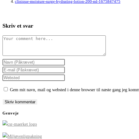
clinique-moisture-surge-hydrating-lotion-200-ml-1675847475
Skriv et svar
Comment
Enter
your
Enter
name
your
Enter
or
email
your
Gem mit navn, mail og websted i denne browser til næste gang jeg komm
username
address
website
to
to
URL
comment
comment
(optional)
Genveje