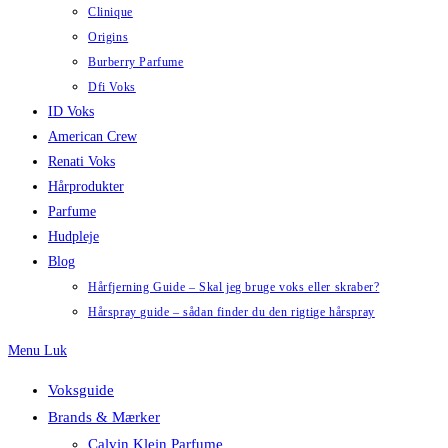
Clinique
Origins
Burberry Parfume
Dfi Voks
ID Voks
American Crew
Renati Voks
Hårprodukter
Parfume
Hudpleje
Blog
Hårfjerning Guide – Skal jeg bruge voks eller skraber?
Hårspray guide – sådan finder du den rigtige hårspray
Menu
Luk
Voksguide
Brands & Mærker
Calvin Klein Parfume