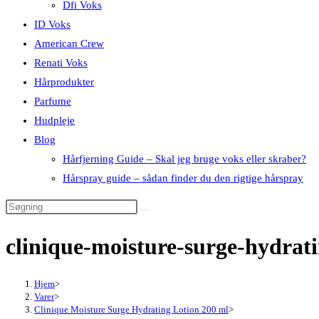
Dfi Voks
ID Voks
American Crew
Renati Voks
Hårprodukter
Parfume
Hudpleje
Blog
Hårfjerning Guide – Skal jeg bruge voks eller skraber?
Hårspray guide – sådan finder du den rigtige hårspray
clinique-moisture-surge-hydrat
Hjem
>
Varer
>
Clinique Moisture Surge Hydrating Lotion 200 ml
>