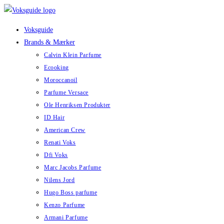
Skip
to
Voksguide
content
Brands & Mærker
Calvin Klein Parfume
Ecooking
Moroccanoil
Parfume Versace
Ole Henriksen Produkter
ID Hair
American Crew
Renati Voks
Dfi Voks
Marc Jacobs Parfume
Nilens Jord
Hugo Boss parfume
Kenzo Parfume
Armani Parfume