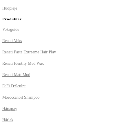
Hudpleje
Produkter
Voksguide
Renati Voks
Renati Paste Extreeme Hair Play
Renati Identity Mud Wax
Renati Matt Mud
D:Fi D:Sculpt
Moroccanoil Shampoo
Hårspray
Hårlak