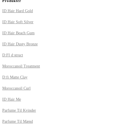
Produkter
ID Hair Hard Gold
ID Hair Soft Silver
ID Hair Beach Gum
ID Hair Dusty Bronze
D:FI d:struct
Moroccanoil Treatment
D:fi Matte Clay
Moroccanoil Curl
ID Hair Me
Parfume Til Kvinder
Parfume Til Mænd