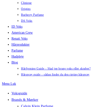
Clinique
Origins
Burberry Parfume
Dfi Voks
ID Voks
American Crew
Renati Voks
Hårprodukter
Parfume
Hudpleje
Blog
Hårfjerning Guide – Skal jeg bruge voks eller skraber?
Hårspray guide – sådan finder du den rigtige hårspray
Menu
Luk
Voksguide
Brands & Mærker
Calvin Klein Parfume