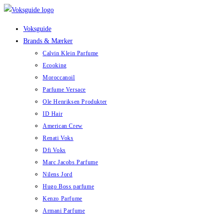
Skip
to
Voksguide
content
Brands & Mærker
Calvin Klein Parfume
Ecooking
Moroccanoil
Parfume Versace
Ole Henriksen Produkter
ID Hair
American Crew
Renati Voks
Dfi Voks
Marc Jacobs Parfume
Nilens Jord
Hugo Boss parfume
Kenzo Parfume
Armani Parfume