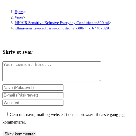
Hjem
>
Varer
>
IdHAIR Sensitive Xclusive Everyday Conditioner 300 ml
>
idhair-sensitive-xclusive-conditioner-300-ml-1677678291
Skriv et svar
Comment
Enter
your
Enter
name
your
Enter
or
email
your
Gem mit navn, mail og websted i denne browser til næste gang jeg
username
address
website
kommenterer.
to
to
URL
comment
comment
(optional)