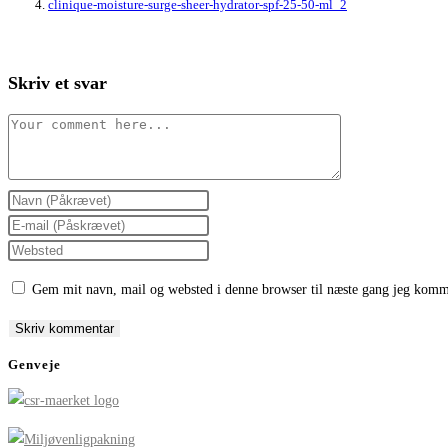
clinique-moisture-surge-sheer-hydrator-spf-25-50-ml_2
Skriv et svar
Comment
Enter
your
Enter
name
your
Enter
or
email
your
Gem mit navn, mail og websted i denne browser til næste gang jeg komm
username
address
website
to
to
URL
comment
comment
(optional)
Genveje