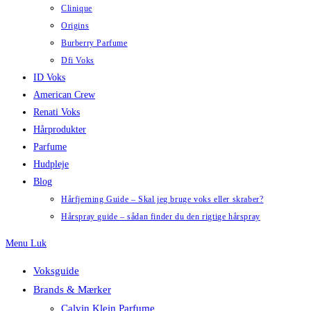
Clinique
Origins
Burberry Parfume
Dfi Voks
ID Voks
American Crew
Renati Voks
Hårprodukter
Parfume
Hudpleje
Blog
Hårfjerning Guide – Skal jeg bruge voks eller skraber?
Hårspray guide – sådan finder du den rigtige hårspray
Menu
Luk
Voksguide
Brands & Mærker
Calvin Klein Parfume