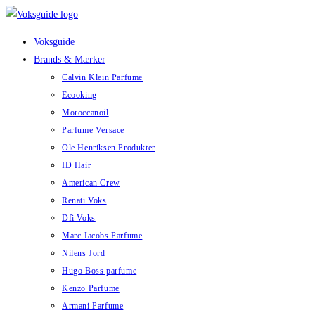
Skip
to
Voksguide
content
Brands & Mærker
Calvin Klein Parfume
Ecooking
Moroccanoil
Parfume Versace
Ole Henriksen Produkter
ID Hair
American Crew
Renati Voks
Dfi Voks
Marc Jacobs Parfume
Nilens Jord
Hugo Boss parfume
Kenzo Parfume
Armani Parfume