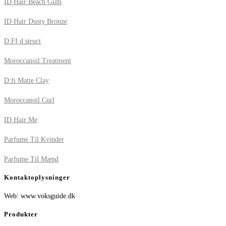
ID Hair Beach Gum
ID Hair Dusty Bronze
D:FI d:struct
Moroccanoil Treatment
D:fi Matte Clay
Moroccanoil Curl
ID Hair Me
Parfume Til Kvinder
Parfume Til Mænd
Kontaktoplysninger
Web: www.voksguide.dk
Produkter