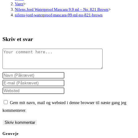
Varer
>
Nilens Jord Waterproof Mascara 9.9 ml – No. 821 Brown
>
nilens-jord-waterproof-mascara-99-ml-no-821-brown
Skriv et svar
Comment
Enter
your
Enter
name
your
Enter
or
email
your
Gem mit navn, mail og websted i denne browser til næste gang jeg
username
address
website
kommenterer.
to
to
URL
comment
comment
(optional)
Genveje