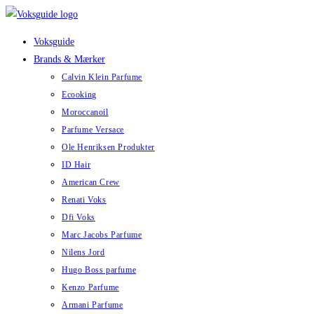
Skip
to
Voksguide
content
Brands & Mærker
Calvin Klein Parfume
Ecooking
Moroccanoil
Parfume Versace
Ole Henriksen Produkter
ID Hair
American Crew
Renati Voks
Dfi Voks
Marc Jacobs Parfume
Nilens Jord
Hugo Boss parfume
Kenzo Parfume
Armani Parfume