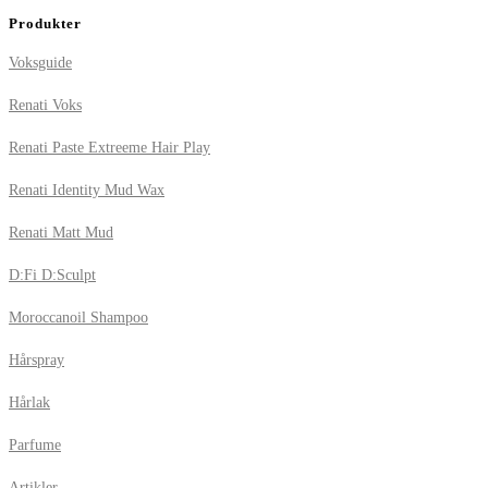
Produkter
Voksguide
Renati Voks
Renati Paste Extreeme Hair Play
Renati Identity Mud Wax
Renati Matt Mud
D:Fi D:Sculpt
Moroccanoil Shampoo
Hårspray
Hårlak
Parfume
Artikler