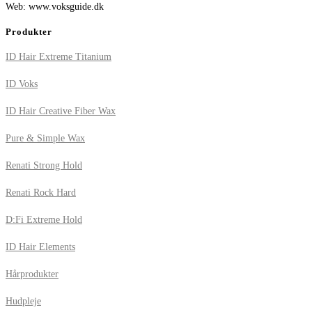
Web: www.voksguide.dk
Produkter
ID Hair Extreme Titanium
ID Voks
ID Hair Creative Fiber Wax
Pure & Simple Wax
Renati Strong Hold
Renati Rock Hard
D:Fi Extreme Hold
ID Hair Elements
Hårprodukter
Hudpleje