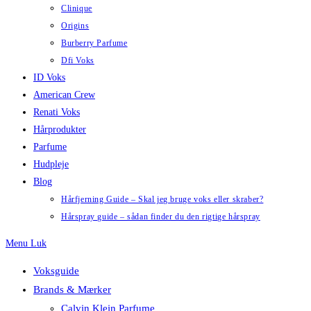
Clinique
Origins
Burberry Parfume
Dfi Voks
ID Voks
American Crew
Renati Voks
Hårprodukter
Parfume
Hudpleje
Blog
Hårfjerning Guide – Skal jeg bruge voks eller skraber?
Hårspray guide – sådan finder du den rigtige hårspray
Menu
Luk
Voksguide
Brands & Mærker
Calvin Klein Parfume