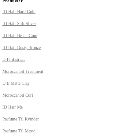
Produkter
ID Hair Hard Gold
ID Hair Soft Silver
ID Hair Beach Gum
ID Hair Dusty Bronze
D:FI d:struct
Moroccanoil Treatment
D:fi Matte Clay
Moroccanoil Curl
ID Hair Me
Parfume Til Kvinder
Parfume Til Mænd