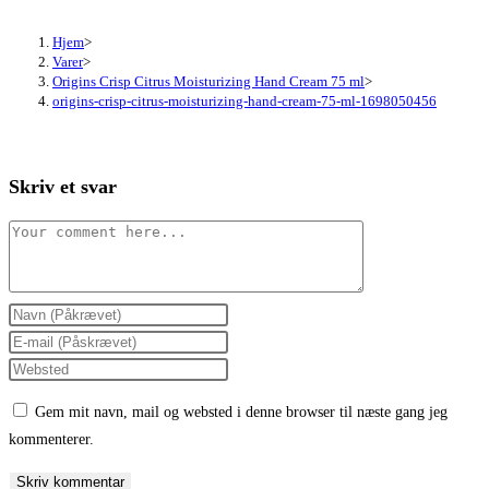
Hjem
>
Varer
>
Origins Crisp Citrus Moisturizing Hand Cream 75 ml
>
origins-crisp-citrus-moisturizing-hand-cream-75-ml-1698050456
Skriv et svar
Comment
Enter
your
Enter
name
your
Enter
or
email
your
Gem mit navn, mail og websted i denne browser til næste gang jeg
username
address
website
kommenterer.
to
to
URL
comment
comment
(optional)