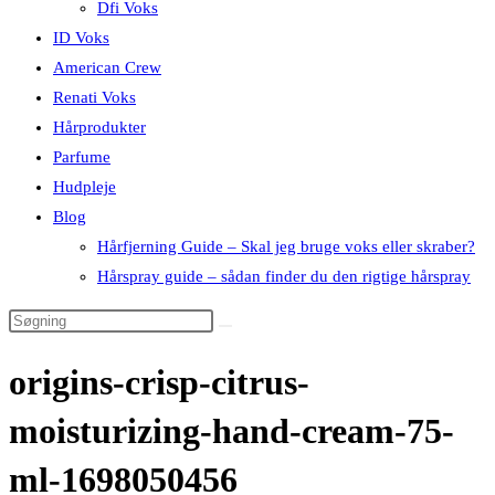
Dfi Voks
ID Voks
American Crew
Renati Voks
Hårprodukter
Parfume
Hudpleje
Blog
Hårfjerning Guide – Skal jeg bruge voks eller skraber?
Hårspray guide – sådan finder du den rigtige hårspray
origins-crisp-citrus-
moisturizing-hand-cream-75-
ml-1698050456