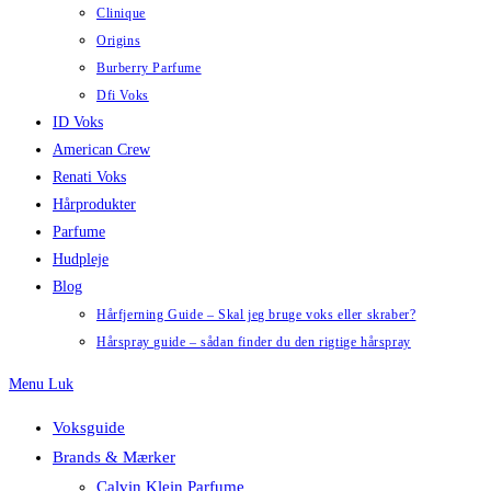
Clinique
Origins
Burberry Parfume
Dfi Voks
ID Voks
American Crew
Renati Voks
Hårprodukter
Parfume
Hudpleje
Blog
Hårfjerning Guide – Skal jeg bruge voks eller skraber?
Hårspray guide – sådan finder du den rigtige hårspray
Menu
Luk
Voksguide
Brands & Mærker
Calvin Klein Parfume