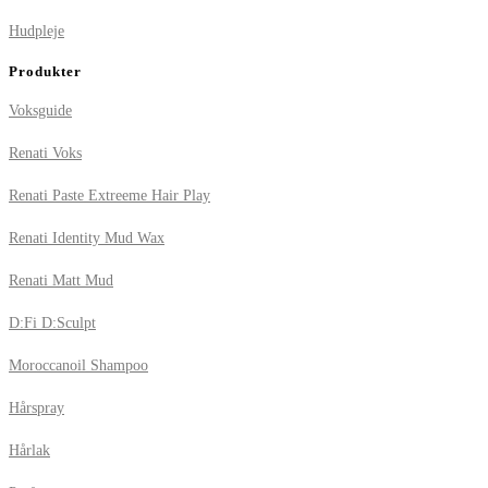
Hudpleje
Produkter
Voksguide
Renati Voks
Renati Paste Extreeme Hair Play
Renati Identity Mud Wax
Renati Matt Mud
D:Fi D:Sculpt
Moroccanoil Shampoo
Hårspray
Hårlak