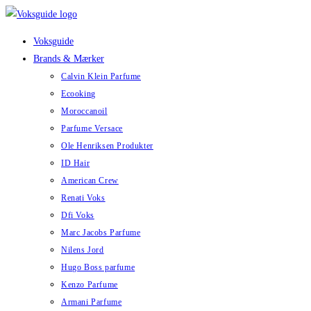
Skip
to
Voksguide
content
Brands & Mærker
Calvin Klein Parfume
Ecooking
Moroccanoil
Parfume Versace
Ole Henriksen Produkter
ID Hair
American Crew
Renati Voks
Dfi Voks
Marc Jacobs Parfume
Nilens Jord
Hugo Boss parfume
Kenzo Parfume
Armani Parfume