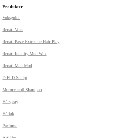
Produkter
Voksguide
Renati Voks
Renati Paste Extreeme Hair Play
Renati Identity Mud Wax
Renati Matt Mud
D:Fi D:Sculpt
Moroccanoil Shampoo
Hårspray
Hårlak
Parfume
Artikler