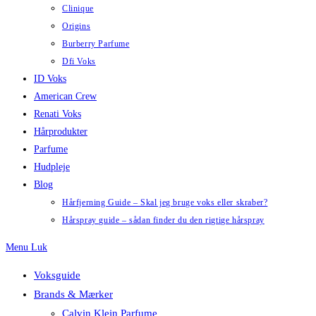
Clinique
Origins
Burberry Parfume
Dfi Voks
ID Voks
American Crew
Renati Voks
Hårprodukter
Parfume
Hudpleje
Blog
Hårfjerning Guide – Skal jeg bruge voks eller skraber?
Hårspray guide – sådan finder du den rigtige hårspray
Menu
Luk
Voksguide
Brands & Mærker
Calvin Klein Parfume