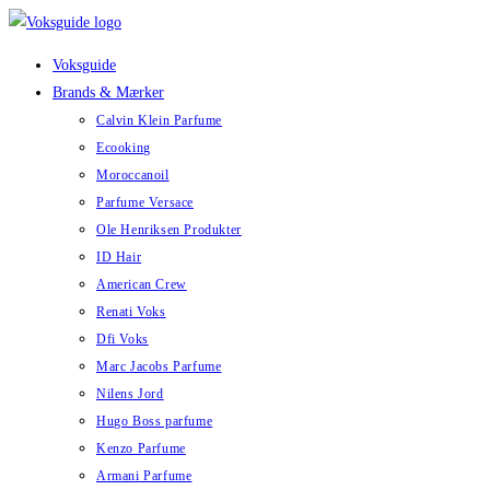
Skip
to
Voksguide
content
Brands & Mærker
Calvin Klein Parfume
Ecooking
Moroccanoil
Parfume Versace
Ole Henriksen Produkter
ID Hair
American Crew
Renati Voks
Dfi Voks
Marc Jacobs Parfume
Nilens Jord
Hugo Boss parfume
Kenzo Parfume
Armani Parfume