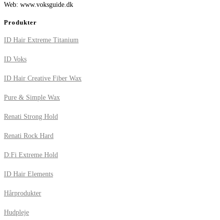
Web: www.voksguide.dk
Produkter
ID Hair Extreme Titanium
ID Voks
ID Hair Creative Fiber Wax
Pure & Simple Wax
Renati Strong Hold
Renati Rock Hard
D:Fi Extreme Hold
ID Hair Elements
Hårprodukter
Hudpleje