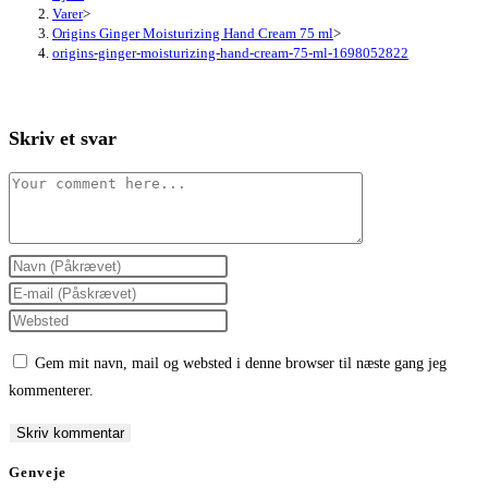
Varer
>
Origins Ginger Moisturizing Hand Cream 75 ml
>
origins-ginger-moisturizing-hand-cream-75-ml-1698052822
Skriv et svar
Comment
Enter
your
Enter
name
your
Enter
or
email
your
Gem mit navn, mail og websted i denne browser til næste gang jeg
username
address
website
kommenterer.
to
to
URL
comment
comment
(optional)
Genveje