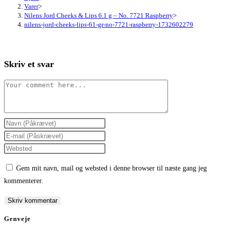
Varer
>
Nilens Jord Cheeks & Lips 6.1 g – No. 7721 Raspberry
>
nilens-jord-cheeks-lips-61-gr-no-7721-raspberry-1732602279
Skriv et svar
Comment
Enter
your
Enter
name
your
Enter
or
email
your
Gem mit navn, mail og websted i denne browser til næste gang jeg
username
address
website
kommenterer.
to
to
URL
comment
comment
(optional)
Genveje