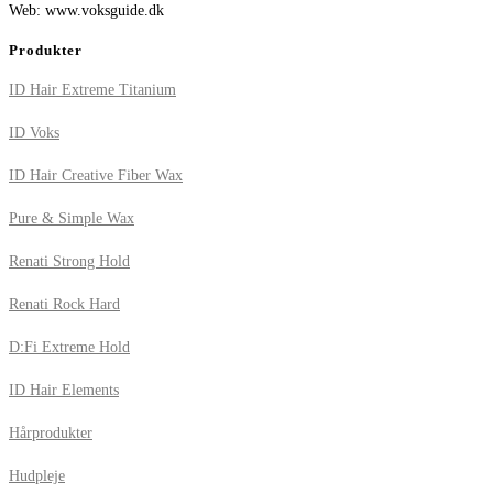
Web: www.voksguide.dk
Produkter
ID Hair Extreme Titanium
ID Voks
ID Hair Creative Fiber Wax
Pure & Simple Wax
Renati Strong Hold
Renati Rock Hard
D:Fi Extreme Hold
ID Hair Elements
Hårprodukter
Hudpleje