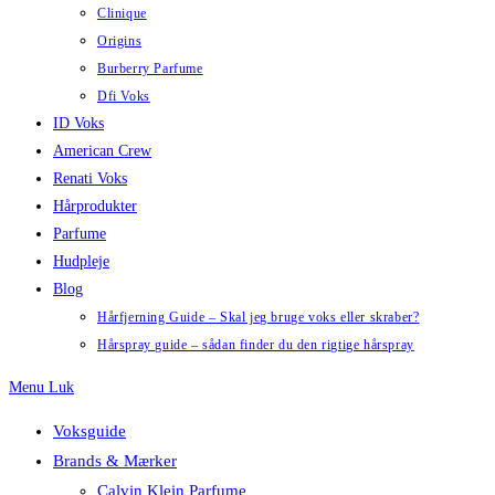
Clinique
Origins
Burberry Parfume
Dfi Voks
ID Voks
American Crew
Renati Voks
Hårprodukter
Parfume
Hudpleje
Blog
Hårfjerning Guide – Skal jeg bruge voks eller skraber?
Hårspray guide – sådan finder du den rigtige hårspray
Menu
Luk
Voksguide
Brands & Mærker
Calvin Klein Parfume