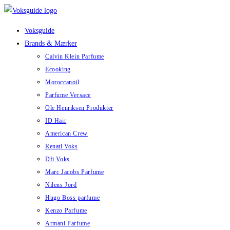
Skip
to
Voksguide
content
Brands & Mærker
Calvin Klein Parfume
Ecooking
Moroccanoil
Parfume Versace
Ole Henriksen Produkter
ID Hair
American Crew
Renati Voks
Dfi Voks
Marc Jacobs Parfume
Nilens Jord
Hugo Boss parfume
Kenzo Parfume
Armani Parfume