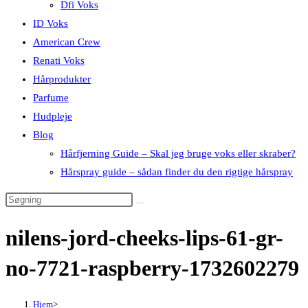
Dfi Voks
ID Voks
American Crew
Renati Voks
Hårprodukter
Parfume
Hudpleje
Blog
Hårfjerning Guide – Skal jeg bruge voks eller skraber?
Hårspray guide – sådan finder du den rigtige hårspray
nilens-jord-cheeks-lips-61-gr-
no-7721-raspberry-1732602279
Hjem
>