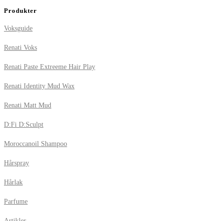
Produkter
Voksguide
Renati Voks
Renati Paste Extreeme Hair Play
Renati Identity Mud Wax
Renati Matt Mud
D:Fi D:Sculpt
Moroccanoil Shampoo
Hårspray
Hårlak
Parfume
Artikler