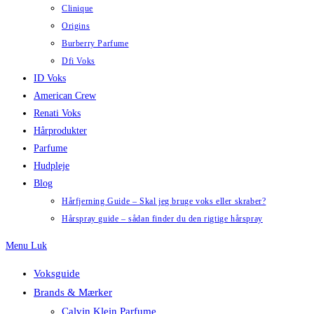
Clinique
Origins
Burberry Parfume
Dfi Voks
ID Voks
American Crew
Renati Voks
Hårprodukter
Parfume
Hudpleje
Blog
Hårfjerning Guide – Skal jeg bruge voks eller skraber?
Hårspray guide – sådan finder du den rigtige hårspray
Menu
Luk
Voksguide
Brands & Mærker
Calvin Klein Parfume