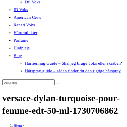
Dfi Voks
ID Voks
American Crew
Renati Voks
Hårprodukter
Parfume
Hudpleje
Blog
Hårfjerning Guide – Skal jeg bruge voks eller skraber?
Hårspray guide – sådan finder du den rigtige hårspray
versace-dylan-turquoise-pour-
femme-edt-50-ml-1730706862
Hjem
>