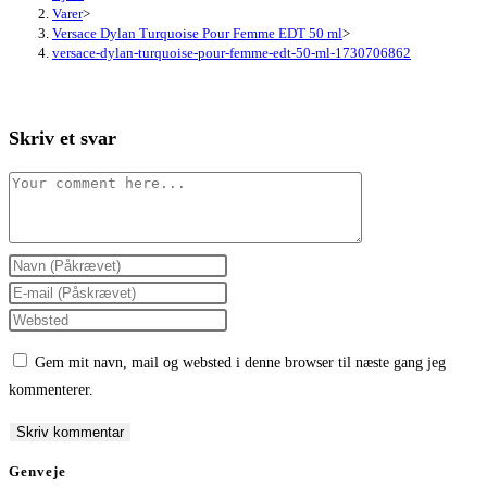
Varer
>
Versace Dylan Turquoise Pour Femme EDT 50 ml
>
versace-dylan-turquoise-pour-femme-edt-50-ml-1730706862
Skriv et svar
Comment
Enter
your
Enter
name
your
Enter
or
email
your
Gem mit navn, mail og websted i denne browser til næste gang jeg
username
address
website
kommenterer.
to
to
URL
comment
comment
(optional)
Genveje