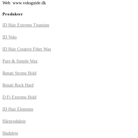
Web: www.voksguide.dk
Produkter
ID Hair Extreme Titanium
ID Voks
ID Hair Creative Fiber Wax
Pure & Simple Wax
Renati Strong Hold
Renati Rock Hard
D:Fi Extreme Hold
ID Hair Elements
Hårprodukter
Hudpleje