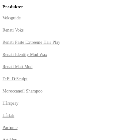
Produkter
Voksguide
Renati Voks
Renati Paste Extreeme Hair Play
Renati Identity Mud Wax
Renati Matt Mud
D:Fi D:Sculpt
Moroccanoil Shampoo
Hårspray
Hårlak
Parfume
Artikler