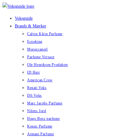
Skip
to
Voksguide
content
Brands & Mærker
Calvin Klein Parfume
Ecooking
Moroccanoil
Parfume Versace
Ole Henriksen Produkter
ID Hair
American Crew
Renati Voks
Dfi Voks
Marc Jacobs Parfume
Nilens Jord
Hugo Boss parfume
Kenzo Parfume
Armani Parfume