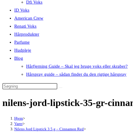
Dfi Voks
ID Voks
American Crew
Renati Voks
Hårprodukter
Parfume
Hudpleje
Blog
Hårfjerning Guide – Skal jeg bruge voks eller skraber?
Hårspray guide – sådan finder du den rigtige hårspray
nilens-jord-lipstick-35-gr-cin
Hjem
>
Varer
>
Nilens Jord Lipstick 3.5 g – Cinnamon Red
>