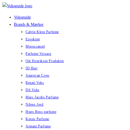
Skip
to
Voksguide
content
Brands & Mærker
Calvin Klein Parfume
Ecooking
Moroccanoil
Parfume Versace
Ole Henriksen Produkter
ID Hair
American Crew
Renati Voks
Dfi Voks
Marc Jacobs Parfume
Nilens Jord
Hugo Boss parfume
Kenzo Parfume
Armani Parfume