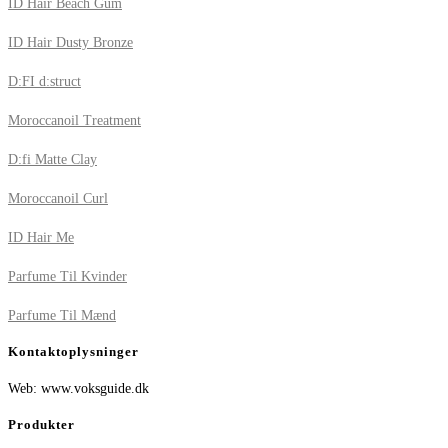
ID Hair Beach Gum
ID Hair Dusty Bronze
D:FI d:struct
Moroccanoil Treatment
D:fi Matte Clay
Moroccanoil Curl
ID Hair Me
Parfume Til Kvinder
Parfume Til Mænd
Kontaktoplysninger
Web: www.voksguide.dk
Produkter