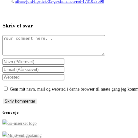
nilens-jord-lipstick-35-gr-cinnamon-red-1731053598
Skriv et svar
Comment
Enter
your
Enter
name
your
Enter
or
email
your
Gem mit navn, mail og websted i denne browser til næste gang jeg komm
username
address
website
to
to
URL
comment
comment
(optional)
Genveje