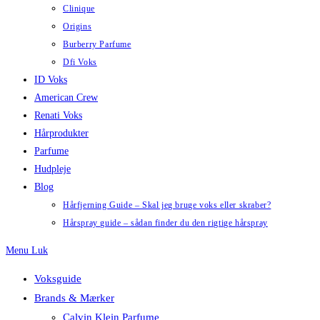
Clinique
Origins
Burberry Parfume
Dfi Voks
ID Voks
American Crew
Renati Voks
Hårprodukter
Parfume
Hudpleje
Blog
Hårfjerning Guide – Skal jeg bruge voks eller skraber?
Hårspray guide – sådan finder du den rigtige hårspray
Menu
Luk
Voksguide
Brands & Mærker
Calvin Klein Parfume