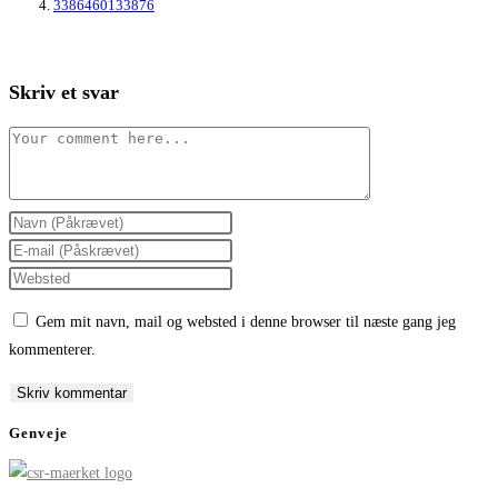
3386460133876
Skriv et svar
Comment
Enter
your
Enter
name
your
Enter
or
email
your
Gem mit navn, mail og websted i denne browser til næste gang jeg
username
address
website
kommenterer.
to
to
URL
comment
comment
(optional)
Genveje