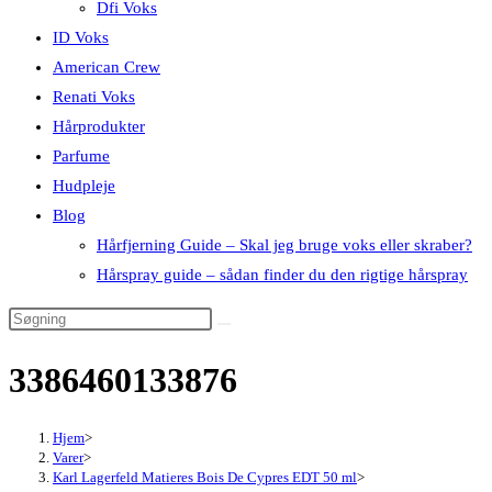
Dfi Voks
ID Voks
American Crew
Renati Voks
Hårprodukter
Parfume
Hudpleje
Blog
Hårfjerning Guide – Skal jeg bruge voks eller skraber?
Hårspray guide – sådan finder du den rigtige hårspray
3386460133876
Hjem
>
Varer
>
Karl Lagerfeld Matieres Bois De Cypres EDT 50 ml
>