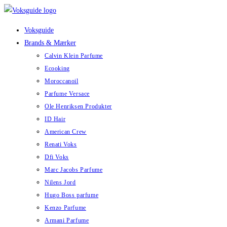
Skip
to
Voksguide
content
Brands & Mærker
Calvin Klein Parfume
Ecooking
Moroccanoil
Parfume Versace
Ole Henriksen Produkter
ID Hair
American Crew
Renati Voks
Dfi Voks
Marc Jacobs Parfume
Nilens Jord
Hugo Boss parfume
Kenzo Parfume
Armani Parfume