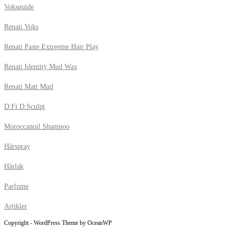
Voksguide
Renati Voks
Renati Paste Extreeme Hair Play
Renati Identity Mud Wax
Renati Matt Mud
D:Fi D:Sculpt
Moroccanoil Shampoo
Hårspray
Hårlak
Parfume
Artikler
Copyright - WordPress Theme by OceanWP