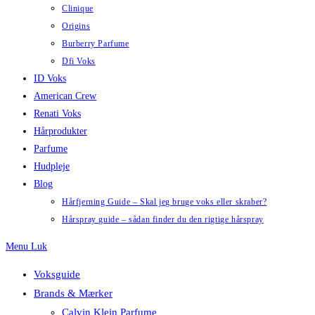
Clinique
Origins
Burberry Parfume
Dfi Voks
ID Voks
American Crew
Renati Voks
Hårprodukter
Parfume
Hudpleje
Blog
Hårfjerning Guide – Skal jeg bruge voks eller skraber?
Hårspray guide – sådan finder du den rigtige hårspray
Menu
Luk
Voksguide
Brands & Mærker
Calvin Klein Parfume