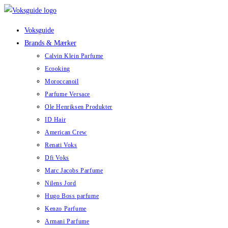
Skip
to
Voksguide
content
Brands & Mærker
Calvin Klein Parfume
Ecooking
Moroccanoil
Parfume Versace
Ole Henriksen Produkter
ID Hair
American Crew
Renati Voks
Dfi Voks
Marc Jacobs Parfume
Nilens Jord
Hugo Boss parfume
Kenzo Parfume
Armani Parfume