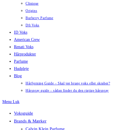
Clinique
Origins
Burberry Parfume
Dfi Voks
ID Voks
American Crew
Renati Voks
Hårprodukter
Parfume
Hudpleje
Blog
Hårfjerning Guide – Skal jeg bruge voks eller skraber?
Hårspray guide – sådan finder du den rigtige hårspray
Menu
Luk
Voksguide
Brands & Mærker
Calvin Klein Parfume