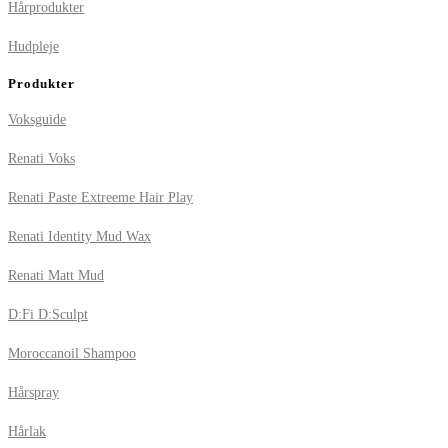
Hårprodukter
Hudpleje
Produkter
Voksguide
Renati Voks
Renati Paste Extreeme Hair Play
Renati Identity Mud Wax
Renati Matt Mud
D:Fi D:Sculpt
Moroccanoil Shampoo
Hårspray
Hårlak