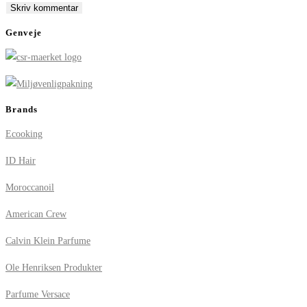
comment
comment
(optional)
Genveje
Brands
Ecooking
ID Hair
Moroccanoil
American Crew
Calvin Klein Parfume
Ole Henriksen Produkter
Parfume Versace