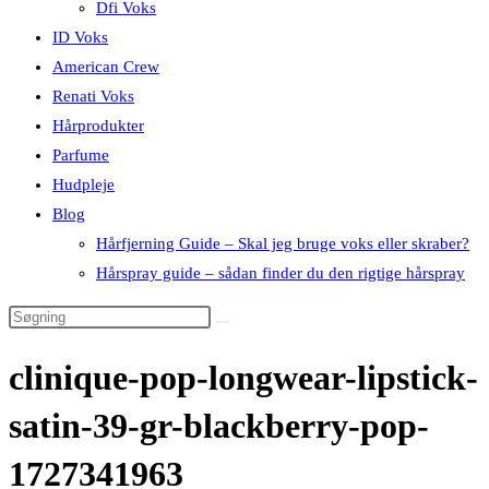
Dfi Voks
ID Voks
American Crew
Renati Voks
Hårprodukter
Parfume
Hudpleje
Blog
Hårfjerning Guide – Skal jeg bruge voks eller skraber?
Hårspray guide – sådan finder du den rigtige hårspray
clinique-pop-longwear-lipstick-
satin-39-gr-blackberry-pop-
1727341963