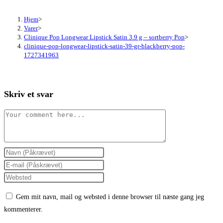
Hjem
>
Varer
>
Clinique Pop Longwear Lipstick Satin 3.9 g – sortberry Pop
>
clinique-pop-longwear-lipstick-satin-39-gr-blackberry-pop-
1727341963
Skriv et svar
Comment
Enter
your
Enter
name
your
Enter
or
email
your
Gem mit navn, mail og websted i denne browser til næste gang jeg
username
address
website
kommenterer.
to
to
URL