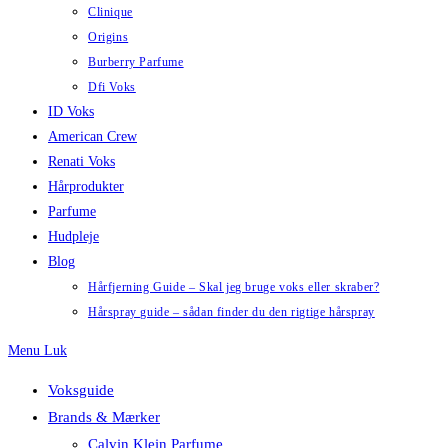
Clinique
Origins
Burberry Parfume
Dfi Voks
ID Voks
American Crew
Renati Voks
Hårprodukter
Parfume
Hudpleje
Blog
Hårfjerning Guide – Skal jeg bruge voks eller skraber?
Hårspray guide – sådan finder du den rigtige hårspray
Menu
Luk
Voksguide
Brands & Mærker
Calvin Klein Parfume