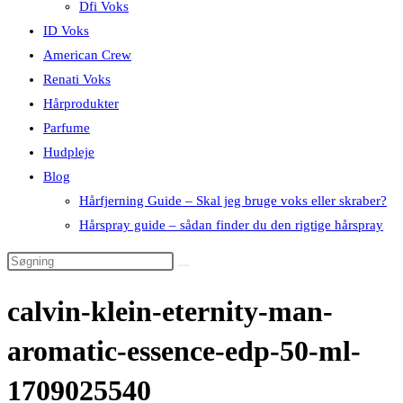
Dfi Voks
ID Voks
American Crew
Renati Voks
Hårprodukter
Parfume
Hudpleje
Blog
Hårfjerning Guide – Skal jeg bruge voks eller skraber?
Hårspray guide – sådan finder du den rigtige hårspray
calvin-klein-eternity-man-
aromatic-essence-edp-50-ml-
1709025540