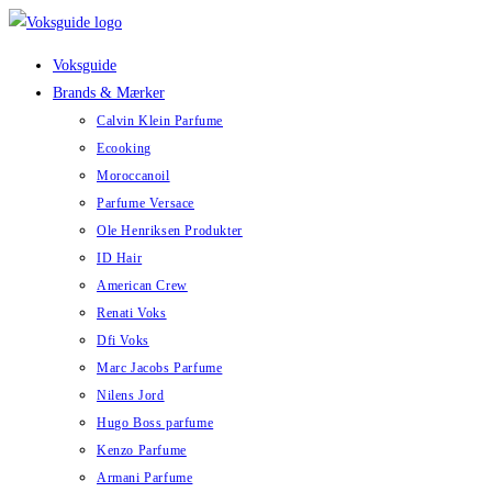
Skip
to
Voksguide
content
Brands & Mærker
Calvin Klein Parfume
Ecooking
Moroccanoil
Parfume Versace
Ole Henriksen Produkter
ID Hair
American Crew
Renati Voks
Dfi Voks
Marc Jacobs Parfume
Nilens Jord
Hugo Boss parfume
Kenzo Parfume
Armani Parfume