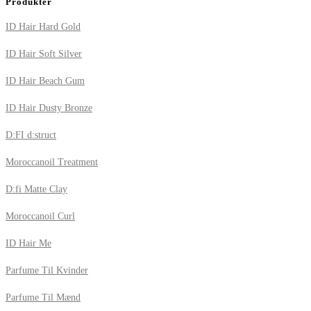
Produkter
ID Hair Hard Gold
ID Hair Soft Silver
ID Hair Beach Gum
ID Hair Dusty Bronze
D:FI d:struct
Moroccanoil Treatment
D:fi Matte Clay
Moroccanoil Curl
ID Hair Me
Parfume Til Kvinder
Parfume Til Mænd