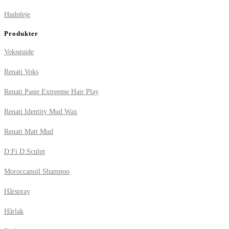
Hudpleje
Produkter
Voksguide
Renati Voks
Renati Paste Extreeme Hair Play
Renati Identity Mud Wax
Renati Matt Mud
D:Fi D:Sculpt
Moroccanoil Shampoo
Hårspray
Hårlak