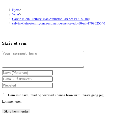
Hjem
>
Varer
>
Calvin Klein Eternity Man Aromatic Essence EDP 50 ml
>
calvin-klein-eternity-man-aromatic-essence-edp-50-ml-1709025540
Skriv et svar
Comment
Enter
your
Enter
name
your
Enter
or
email
your
Gem mit navn, mail og websted i denne browser til næste gang jeg
username
address
website
kommenterer.
to
to
URL
comment
comment
(optional)