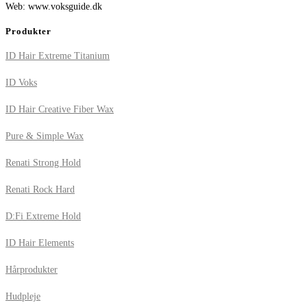
Web: www.voksguide.dk
Produkter
ID Hair Extreme Titanium
ID Voks
ID Hair Creative Fiber Wax
Pure & Simple Wax
Renati Strong Hold
Renati Rock Hard
D:Fi Extreme Hold
ID Hair Elements
Hårprodukter
Hudpleje