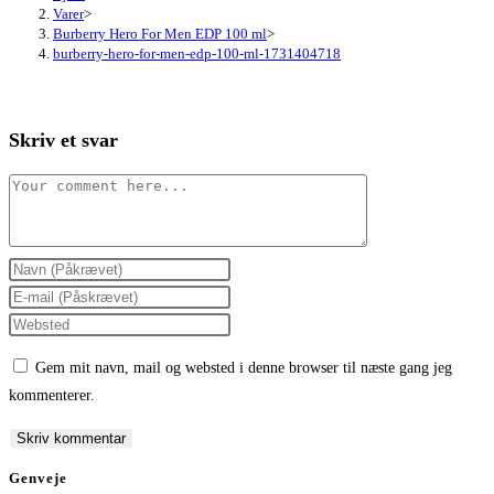
Varer
>
Burberry Hero For Men EDP 100 ml
>
burberry-hero-for-men-edp-100-ml-1731404718
Skriv et svar
Comment
Enter
your
Enter
name
your
Enter
or
email
your
Gem mit navn, mail og websted i denne browser til næste gang jeg
username
address
website
kommenterer.
to
to
URL
comment
comment
(optional)
Genveje