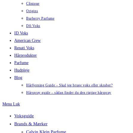
Clinique
Origins
Burberry Parfume
Dfi Voks
ID Voks
American Crew
Renati Voks
Hårprodukter
Parfume
Hudpleje
Blog
Hårfjerning Guide – Skal jeg bruge voks eller skraber?
Hårspray guide – sådan finder du den rigtige hårspray
Menu
Luk
Voksguide
Brands & Mærker
Calvin Klein Parfume