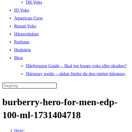
Dfi Voks
ID Voks
American Crew
Renati Voks
Hårprodukter
Parfume
Hudpleje
Blog
Hårfjerning Guide – Skal jeg bruge voks eller skraber?
Hårspray guide – sådan finder du den rigtige hårspray
burberry-hero-for-men-edp-
100-ml-1731404718
Hjem
>