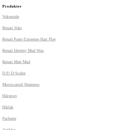
Produkter
Voksguide
Renati Voks
Renati Paste Extreeme Hair Play
Renati Identity Mud Wax
Renati Matt Mud
D:Fi D:Sculpt
Moroccanoil Shampoo
Hårspray
Hårlak
Parfume
Artikler