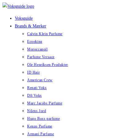
Skip
to
Voksguide
content
Brands & Mærker
Calvin Klein Parfume
Ecooking
Moroccanoil
Parfume Versace
Ole Henriksen Produkter
ID Hair
American Crew
Renati Voks
Dfi Voks
Marc Jacobs Parfume
Nilens Jord
Hugo Boss parfume
Kenzo Parfume
Armani Parfume