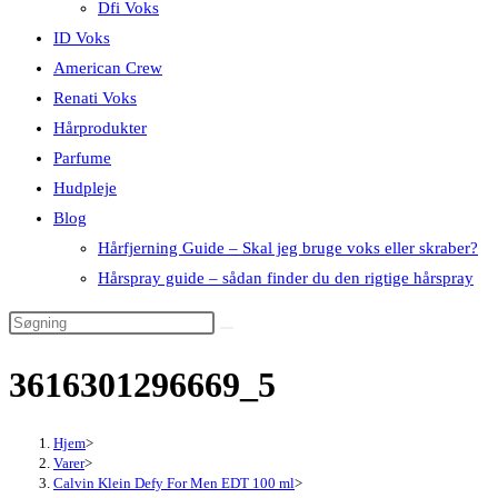
Dfi Voks
ID Voks
American Crew
Renati Voks
Hårprodukter
Parfume
Hudpleje
Blog
Hårfjerning Guide – Skal jeg bruge voks eller skraber?
Hårspray guide – sådan finder du den rigtige hårspray
3616301296669_5
Hjem
>
Varer
>
Calvin Klein Defy For Men EDT 100 ml
>