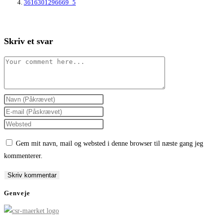
3616301296669_5
Skriv et svar
Comment
Enter
your
Enter
name
your
Enter
or
email
your
Gem mit navn, mail og websted i denne browser til næste gang jeg
username
address
website
kommenterer.
to
to
URL
comment
comment
(optional)
Genveje