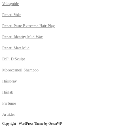
Voksguide
Renati Voks
Renati Paste Extreeme Hair Play
Renati Identity Mud Wax
Renati Matt Mud
D:Fi D:Sculpt
Moroccanoil Shampoo
Hårspray
Hårlak
Parfume
Artikler
Copyright - WordPress Theme by OceanWP