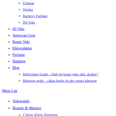
Clinique
Origins
Burberry Parfume
Dfi Voks
ID Voks
American Crew
Renati Voks
Hårprodukter
Parfume
Hudpleje
Blog
Hårfjerning Guide – Skal jeg bruge voks eller skraber?
Hårspray guide – sådan finder du den rigtige hårspray
Menu
Luk
Voksguide
Brands & Mærker
Calvin Klein Parfume