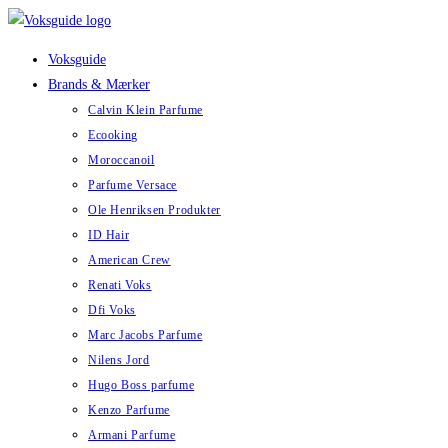
Skip
to
Voksguide
content
Brands & Mærker
Calvin Klein Parfume
Ecooking
Moroccanoil
Parfume Versace
Ole Henriksen Produkter
ID Hair
American Crew
Renati Voks
Dfi Voks
Marc Jacobs Parfume
Nilens Jord
Hugo Boss parfume
Kenzo Parfume
Armani Parfume