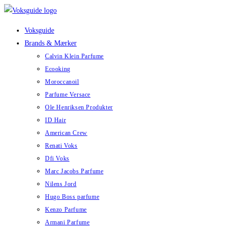
Skip
to
Voksguide
content
Brands & Mærker
Calvin Klein Parfume
Ecooking
Moroccanoil
Parfume Versace
Ole Henriksen Produkter
ID Hair
American Crew
Renati Voks
Dfi Voks
Marc Jacobs Parfume
Nilens Jord
Hugo Boss parfume
Kenzo Parfume
Armani Parfume