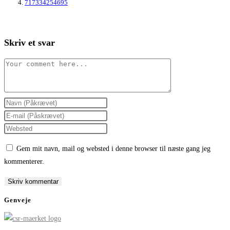
717334254695
Skriv et svar
Comment
Enter
your
Enter
name
your
Enter
or
email
your
Gem mit navn, mail og websted i denne browser til næste gang jeg
username
address
website
kommenterer.
to
to
URL
comment
comment
(optional)
Genveje