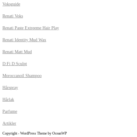
Voksguide
Renati Voks
Renati Paste Extreeme Hair Play
Renati Identity Mud Wax
Renati Matt Mud
D:Fi D:Sculpt
Moroccanoil Shampoo
Hårspray
Hårlak
Parfume
Artikler
Copyright - WordPress Theme by OceanWP