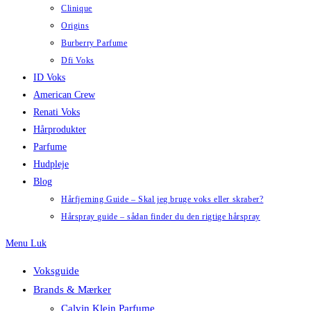
Clinique
Origins
Burberry Parfume
Dfi Voks
ID Voks
American Crew
Renati Voks
Hårprodukter
Parfume
Hudpleje
Blog
Hårfjerning Guide – Skal jeg bruge voks eller skraber?
Hårspray guide – sådan finder du den rigtige hårspray
Menu
Luk
Voksguide
Brands & Mærker
Calvin Klein Parfume