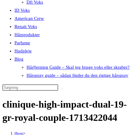
Dfi Voks
ID Voks
American Crew
Renati Voks
Hårprodukter
Parfume
Hudpleje
Blog
Hårfjerning Guide – Skal jeg bruge voks eller skraber?
Hårspray guide – sådan finder du den rigtige hårspray
clinique-high-impact-dual-19-
gr-royal-couple-1713422044
Hjem
>