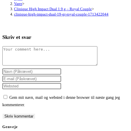
Varer
>
Clinique High Impact Dual 1.9 g – Royal Couple
>
clinique-high-impact-dual-19-gr-royal-couple-1713422044
Skriv et svar
Comment
Enter
your
Enter
name
your
Enter
or
email
your
Gem mit navn, mail og websted i denne browser til næste gang jeg
username
address
website
kommenterer.
to
to
URL
comment
comment
(optional)
Genveje