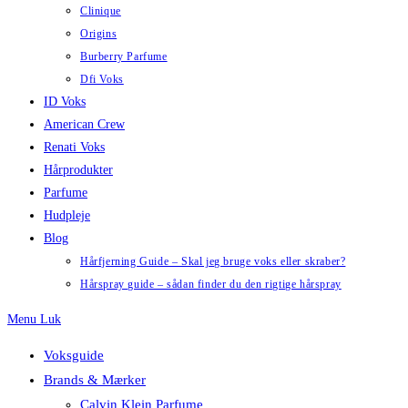
Clinique
Origins
Burberry Parfume
Dfi Voks
ID Voks
American Crew
Renati Voks
Hårprodukter
Parfume
Hudpleje
Blog
Hårfjerning Guide – Skal jeg bruge voks eller skraber?
Hårspray guide – sådan finder du den rigtige hårspray
Menu
Luk
Voksguide
Brands & Mærker
Calvin Klein Parfume