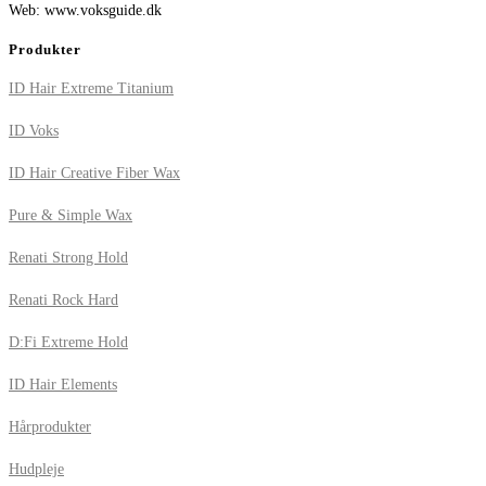
Web: www.voksguide.dk
Produkter
ID Hair Extreme Titanium
ID Voks
ID Hair Creative Fiber Wax
Pure & Simple Wax
Renati Strong Hold
Renati Rock Hard
D:Fi Extreme Hold
ID Hair Elements
Hårprodukter
Hudpleje