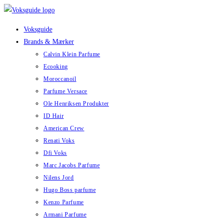
Skip
to
Voksguide
content
Brands & Mærker
Calvin Klein Parfume
Ecooking
Moroccanoil
Parfume Versace
Ole Henriksen Produkter
ID Hair
American Crew
Renati Voks
Dfi Voks
Marc Jacobs Parfume
Nilens Jord
Hugo Boss parfume
Kenzo Parfume
Armani Parfume