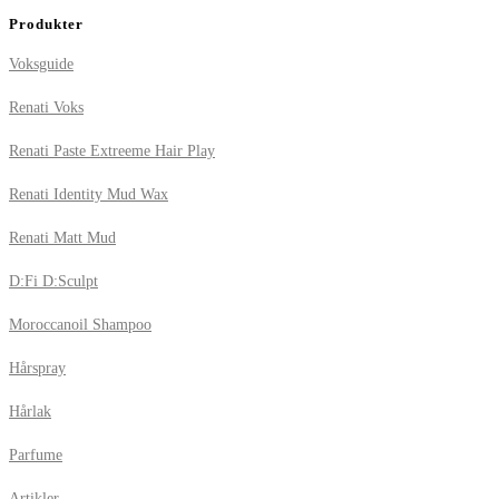
Produkter
Voksguide
Renati Voks
Renati Paste Extreeme Hair Play
Renati Identity Mud Wax
Renati Matt Mud
D:Fi D:Sculpt
Moroccanoil Shampoo
Hårspray
Hårlak
Parfume
Artikler