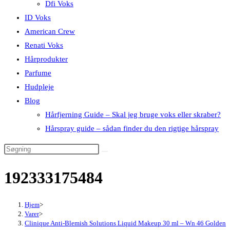
Dfi Voks
ID Voks
American Crew
Renati Voks
Hårprodukter
Parfume
Hudpleje
Blog
Hårfjerning Guide – Skal jeg bruge voks eller skraber?
Hårspray guide – sådan finder du den rigtige hårspray
192333175484
Hjem
>
Varer
>
Clinique Anti-Blemish Solutions Liquid Makeup 30 ml – Wn 46 Golden