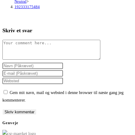
Neutral
>
192333175484
Skriv et svar
Comment
Enter
your
Enter
name
your
Enter
or
email
your
Gem mit navn, mail og websted i denne browser til næste gang jeg
username
address
website
kommenterer.
to
to
URL
comment
comment
(optional)
Genveje