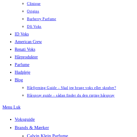
Clinique
Origins
Burberry Parfume
Dfi Voks
ID Voks
American Crew
Renati Voks
Hårprodukter
Parfume
Hudpleje
Blog
Hårfjerning Guide – Skal jeg bruge voks eller skraber?
Hårspray guide – sådan finder du den rigtige hårspray
Menu
Luk
Voksguide
Brands & Mærker
Calvin Klein Parfume