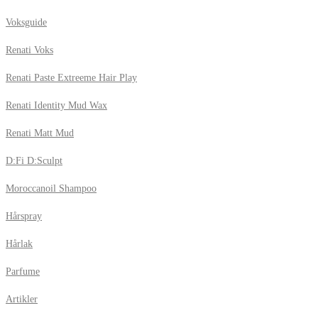
Voksguide
Renati Voks
Renati Paste Extreeme Hair Play
Renati Identity Mud Wax
Renati Matt Mud
D:Fi D:Sculpt
Moroccanoil Shampoo
Hårspray
Hårlak
Parfume
Artikler