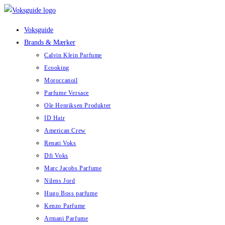
Skip
to
Voksguide
content
Brands & Mærker
Calvin Klein Parfume
Ecooking
Moroccanoil
Parfume Versace
Ole Henriksen Produkter
ID Hair
American Crew
Renati Voks
Dfi Voks
Marc Jacobs Parfume
Nilens Jord
Hugo Boss parfume
Kenzo Parfume
Armani Parfume