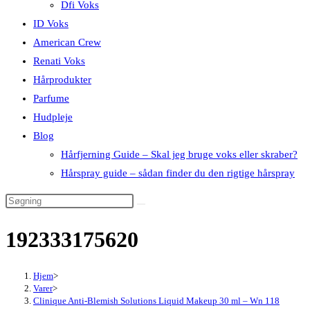
Dfi Voks
ID Voks
American Crew
Renati Voks
Hårprodukter
Parfume
Hudpleje
Blog
Hårfjerning Guide – Skal jeg bruge voks eller skraber?
Hårspray guide – sådan finder du den rigtige hårspray
192333175620
Hjem
>
Varer
>
Clinique Anti-Blemish Solutions Liquid Makeup 30 ml – Wn 118