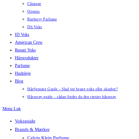
Clinique
Origins
Burberry Parfume
Dfi Voks
ID Voks
American Crew
Renati Voks
Hårprodukter
Parfume
Hudpleje
Blog
Hårfjerning Guide – Skal jeg bruge voks eller skraber?
Hårspray guide – sådan finder du den rigtige hårspray
Menu
Luk
Voksguide
Brands & Mærker
Calvin Klein Parfume