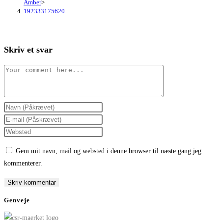
Amber
>
192333175620
Skriv et svar
Comment
Enter
your
Enter
name
your
Enter
or
email
your
Gem mit navn, mail og websted i denne browser til næste gang jeg
username
address
website
kommenterer.
to
to
URL
comment
comment
(optional)
Genveje