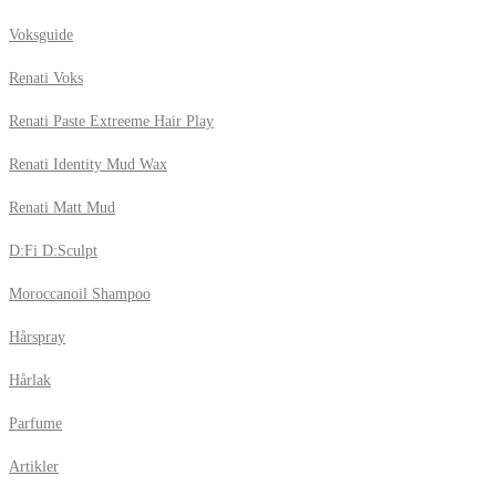
Voksguide
Renati Voks
Renati Paste Extreeme Hair Play
Renati Identity Mud Wax
Renati Matt Mud
D:Fi D:Sculpt
Moroccanoil Shampoo
Hårspray
Hårlak
Parfume
Artikler