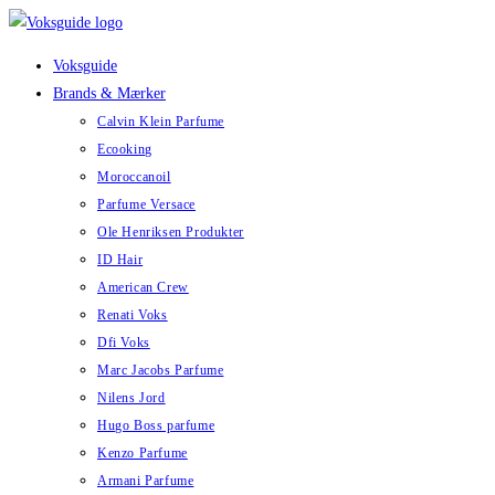
Skip
to
Voksguide
content
Brands & Mærker
Calvin Klein Parfume
Ecooking
Moroccanoil
Parfume Versace
Ole Henriksen Produkter
ID Hair
American Crew
Renati Voks
Dfi Voks
Marc Jacobs Parfume
Nilens Jord
Hugo Boss parfume
Kenzo Parfume
Armani Parfume