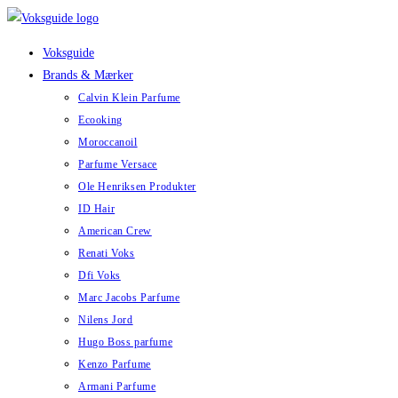
Skip
to
Voksguide
content
Brands & Mærker
Calvin Klein Parfume
Ecooking
Moroccanoil
Parfume Versace
Ole Henriksen Produkter
ID Hair
American Crew
Renati Voks
Dfi Voks
Marc Jacobs Parfume
Nilens Jord
Hugo Boss parfume
Kenzo Parfume
Armani Parfume