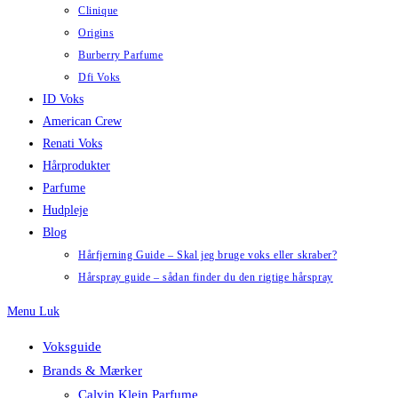
Clinique
Origins
Burberry Parfume
Dfi Voks
ID Voks
American Crew
Renati Voks
Hårprodukter
Parfume
Hudpleje
Blog
Hårfjerning Guide – Skal jeg bruge voks eller skraber?
Hårspray guide – sådan finder du den rigtige hårspray
Menu
Luk
Voksguide
Brands & Mærker
Calvin Klein Parfume