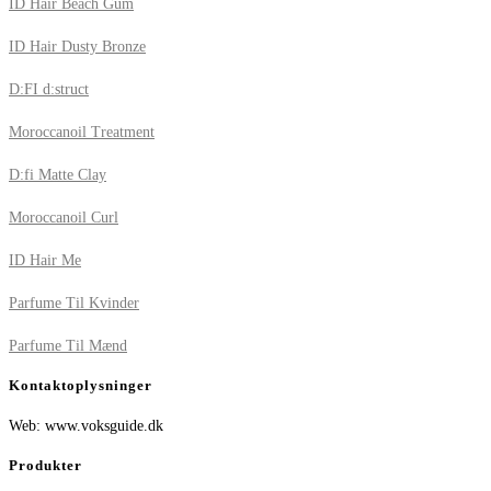
ID Hair Beach Gum
ID Hair Dusty Bronze
D:FI d:struct
Moroccanoil Treatment
D:fi Matte Clay
Moroccanoil Curl
ID Hair Me
Parfume Til Kvinder
Parfume Til Mænd
Kontaktoplysninger
Web: www.voksguide.dk
Produkter