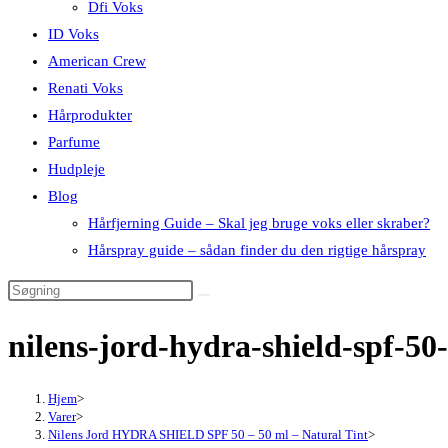
Dfi Voks
ID Voks
American Crew
Renati Voks
Hårprodukter
Parfume
Hudpleje
Blog
Hårfjerning Guide – Skal jeg bruge voks eller skraber?
Hårspray guide – sådan finder du den rigtige hårspray
nilens-jord-hydra-shield-spf-50
Hjem
>
Varer
>
Nilens Jord HYDRA SHIELD SPF 50 – 50 ml – Natural Tint
>