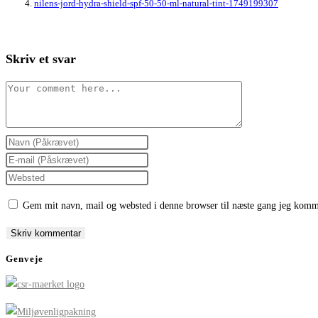
nilens-jord-hydra-shield-spf-50-50-ml-natural-tint-1749199307
Skriv et svar
Comment
Enter
your
Enter
name
your
Enter
or
email
your
Gem mit navn, mail og websted i denne browser til næste gang jeg komm
username
address
website
to
to
URL
comment
comment
(optional)
Genveje