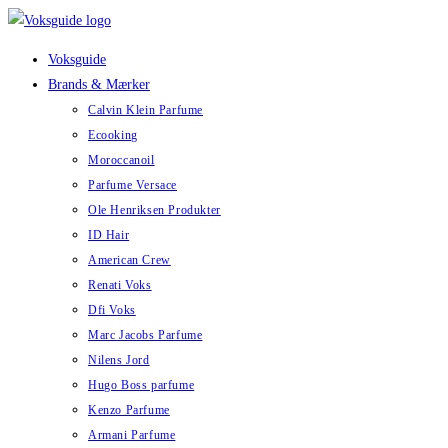
Skip
to
Voksguide
content
Brands & Mærker
Calvin Klein Parfume
Ecooking
Moroccanoil
Parfume Versace
Ole Henriksen Produkter
ID Hair
American Crew
Renati Voks
Dfi Voks
Marc Jacobs Parfume
Nilens Jord
Hugo Boss parfume
Kenzo Parfume
Armani Parfume