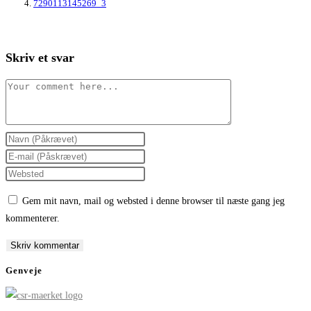
7290113145269_3
Skriv et svar
Comment
Enter
your
Enter
name
your
Enter
or
email
your
Gem mit navn, mail og websted i denne browser til næste gang jeg
username
address
website
kommenterer.
to
to
URL
comment
comment
(optional)
Genveje