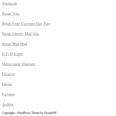
Voksguide
Renati Voks
Renati Paste Extreeme Hair Play
Renati Identity Mud Wax
Renati Matt Mud
D:Fi D:Sculpt
Moroccanoil Shampoo
Hårspray
Hårlak
Parfume
Artikler
Copyright - WordPress Theme by OceanWP