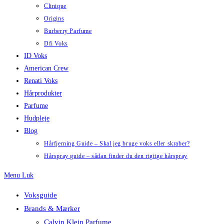
Clinique
Origins
Burberry Parfume
Dfi Voks
ID Voks
American Crew
Renati Voks
Hårprodukter
Parfume
Hudpleje
Blog
Hårfjerning Guide – Skal jeg bruge voks eller skraber?
Hårspray guide – sådan finder du den rigtige hårspray
Menu
Luk
Voksguide
Brands & Mærker
Calvin Klein Parfume