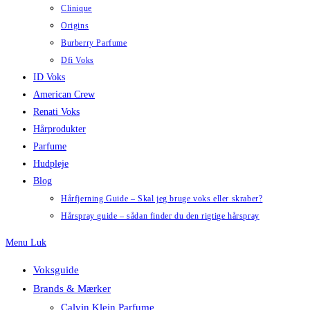
Clinique
Origins
Burberry Parfume
Dfi Voks
ID Voks
American Crew
Renati Voks
Hårprodukter
Parfume
Hudpleje
Blog
Hårfjerning Guide – Skal jeg bruge voks eller skraber?
Hårspray guide – sådan finder du den rigtige hårspray
Menu
Luk
Voksguide
Brands & Mærker
Calvin Klein Parfume