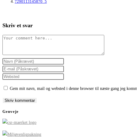
7290113145870_5
Skriv et svar
Comment
Enter
your
Enter
name
your
Enter
or
email
your
Gem mit navn, mail og websted i denne browser til næste gang jeg komm
username
address
website
to
to
URL
comment
comment
(optional)
Genveje