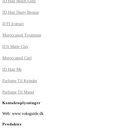
ID Hair Beach Gum
ID Hair Dusty Bronze
D:FI d:struct
Moroccanoil Treatment
D:fi Matte Clay
Moroccanoil Curl
ID Hair Me
Parfume Til Kvinder
Parfume Til Mænd
Kontaktoplysninger
Web: www.voksguide.dk
Produkter