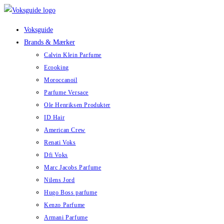
Skip
to
Voksguide
content
Brands & Mærker
Calvin Klein Parfume
Ecooking
Moroccanoil
Parfume Versace
Ole Henriksen Produkter
ID Hair
American Crew
Renati Voks
Dfi Voks
Marc Jacobs Parfume
Nilens Jord
Hugo Boss parfume
Kenzo Parfume
Armani Parfume