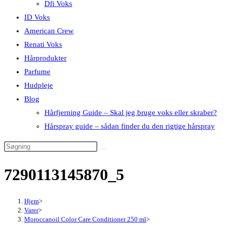
Dfi Voks
ID Voks
American Crew
Renati Voks
Hårprodukter
Parfume
Hudpleje
Blog
Hårfjerning Guide – Skal jeg bruge voks eller skraber?
Hårspray guide – sådan finder du den rigtige hårspray
7290113145870_5
Hjem
>
Varer
>
Moroccanoil Color Care Conditioner 250 ml
>